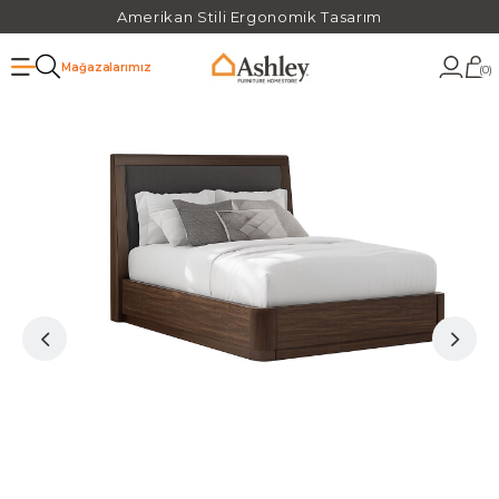
Amerikan Stili Ergonomik Tasarım
Mağazalarımız
0