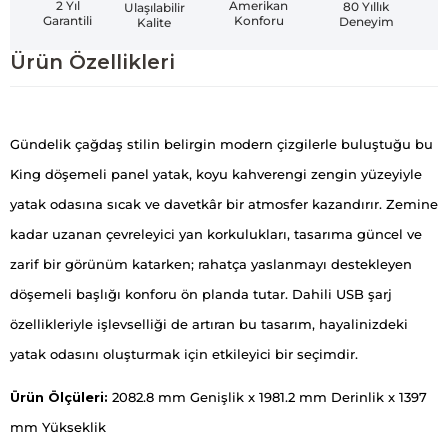
Amerikan
2 Yıl
80 Yıllık
Ulaşılabilir
Konforu
Garantili
Deneyim
Kalite
Ürün Özellikleri
Gündelik çağdaş stilin belirgin modern çizgilerle buluştuğu bu
King döşemeli panel yatak, koyu kahverengi zengin yüzeyiyle
yatak odasına sıcak ve davetkâr bir atmosfer kazandırır. Zemine
kadar uzanan çevreleyici yan korkulukları, tasarıma güncel ve
zarif bir görünüm katarken; rahatça yaslanmayı destekleyen
döşemeli başlığı konforu ön planda tutar. Dahili USB şarj
özellikleriyle işlevselliği de artıran bu tasarım, hayalinizdeki
yatak odasını oluşturmak için etkileyici bir seçimdir.
Ürün Ölçüleri:
2082.8 mm Genişlik x 1981.2 mm Derinlik x 1397
mm Yükseklik