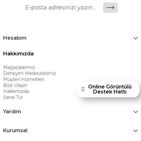
önemli bir değer yaratmaktadır. Ashley Furniture Homestore; Türkiye’de
üretilecek ürünleri global pazarlara ulaştırmayı, uluslararası deneyimini
yerel pazara taşımayı ve mobilya sektörüne yenilikçi bir bakış açısı
kazandırmayı hedeflemektedir. Amerikan konforunu yaşam alanlarına
taşıyan marka; rahat koltukları, masif ahşap mobilyaları ve
Hesabım
dayanıklılığıyla öne çıkan ürünleriyle kullanıcılarına uzun ömürlü
Hakkımızda
çözümler sunar. Teknoloji ve mağazacılığı bir araya getiren Ashley
Furniture Homestore, 80 yılı aşkın deneyimiyle müşterilerine üstün bir
Mağazalarımız
alışveriş deneyimi sunmak ve bu konforu her eve taşımak amacıyla
Deneyim Merkezlerimiz
Türkiye’de faaliyet göstermektedir."
Müşteri Hizmetleri
Bize Ulaşın
Online Görüntülü
Hakkımızda
Destek Hattı
Sanal Tur
Yardım
Kurumsal