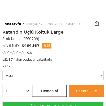
Anasayfa
Mobilya
Oturma Odası
Oturma Grubu
Üçlü Kol
Katahdin Üçlü Koltuk Large
Stok Kodu
(2660709)
₺178.889
₺134.167
25
0.0
₺22.361
`den başlayan taksitlerle
Renk
WHATSAPPTAN SİPARİŞ VER