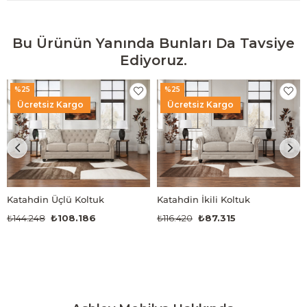
Bu Ürünün Yanında Bunları Da Tavsiye
Ediyoruz.
%25
%25
Ücretsiz Kargo
Ücretsiz Kargo
Katahdin Üçlü Koltuk
Katahdin İkili Koltuk
₺144.248
₺108.186
₺116.420
₺87.315