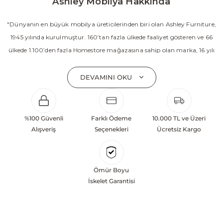
Ashley Mobilya Hakkında
"Dünyanın en büyük mobilya üreticilerinden biri olan Ashley Furniture,
1945 yılında kurulmuştur. 160’tan fazla ülkede faaliyet gösteren ve 66
ülkede 1.100’den fazla Homestore mağazasına sahip olan marka, 16 yılı
aşkın süredir Amerika’nın en çok satan mobilya markasıdır. Ashley;
yatak odası, oturma odası, yemek odası, home ofis ve ev dekorasyon
DEVAMINI OKU
aksesuarları dahil olmak üzere 20’den fazla ürün kategorisinde geniş bir
koleksiyon sunmaktadır. Sabit ve hareketli koltuklar, yataklar, bahçe
mobilyaları ve demonte ürün grupları ile ürün yelpazesini sürekli
%100 Güvenli
Farklı Ödeme
10.000 TL ve Üzeri
geliştiren Ashley, güçlü ve verimli global altyapısı sayesinde dünya
Alışveriş
Seçenekleri
Ücretsiz Kargo
çapında önemli bir pazar payına ulaşmıştır. Marka; sadece mevcut
başarılarına değil, aynı zamanda gelecekte yaratacağı değerlere
odaklanarak sürekli gelişimi temel yaklaşım olarak benimsemektedir.
Ömür Boyu
Türkiye’deki yatırımları kapsamında, Kayseri Serbest Bölgesi’nde 100
İskelet Garantisi
dönüm arazi üzerine kurulan üretim tesisinin altyapısı tamamlanmıştır.
Ashley Furniture’ın hedefi; Türkiye merkezli bir üretim üssü oluşturarak
Orta Doğu, Avrupa ve Kuzey Afrika pazarlarına hizmet vermektir.