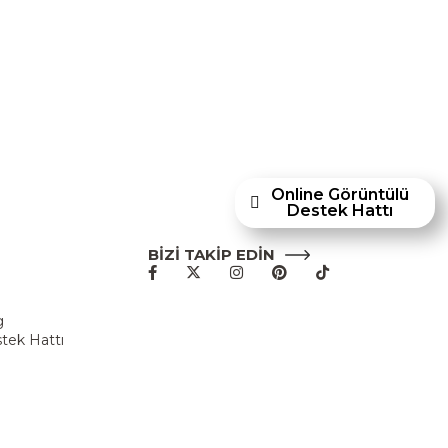
p mobilyaları ve dayanıklılığıyla öne çıkan
en Ashley Furniture Homestore, 80 yılı aşkın
acıyla Türkiye’de faaliyet göstermektedir."
Online Görüntülü
Destek Hattı
BİZİ TAKİP EDİN
u
g
tek Hattı