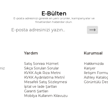
alanlarına taşıyan marka; rahat koltukları, masif ahşa
ümler sunar. Teknoloji ve mağazacılığı bir araya getir
E-Bülten
riş deneyimi sunmak ve bu konforu her eve taşımak am
E-posta adresinizi girerek en yeni ürünler, kampanyalar ve
fırsatlardan haberdar olun.
Yardım
Kurumsal
Satış Sonrası Hizmet
Hakkımızda
miz
Sıkça Sorulan Sorular
Kariyer
KVKK Açık Rıza Metni
İletişim Form
KVKK Aydınlatma Metnİ
Ashley Katalo
Mesafeli Satış Sözleşmesi
Görüntülü Des
İptal ve İade Şartları
Garanti Şartları
Mobilya Kullanım Kılavuzu