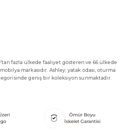
’tan fazla ülkede faaliyet gösteren ve 66 ülkede
 mobilya markasıdır. Ashley; yatak odası, oturma
tegorisinde geniş bir koleksiyon sunmaktadır.
ni sürekli geliştiren Ashley, güçlü ve verimli
t başarılarına değil, aynı zamanda gelecekte
deki yatırımları kapsamında, Kayseri Serbest
ure’ın hedefi; Türkiye merkezli bir üretim üssü
Üzeri
Ömür Boyu
klı ülkede üretim tesisine sahip olan markanın
rgo
İskelet Garantisi
hley Furniture Homestore; Türkiye’de üretilecek
törüne yenilikçi bir bakış açısı kazandırmayı