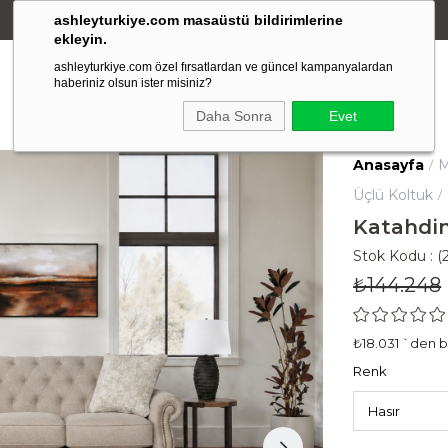
ashleyturkiye.com masaüstü bildirimlerine
Amerikan Stili Ergonomik Tasarım
ekleyin.
ashleyturkiye.com özel fırsatlardan ve güncel kampanyalardan
haberiniz olsun ister misiniz?
Daha Sonra
Evet
Anasayfa
M
Üçlü Koltuk
Katahdin
Stok Kodu
(
₺144.248
₺18.031
`den ba
Renk