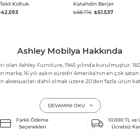
Tekli Koltuk
Katahdin Berjer
42.593
₺68.716
₺51.537
Ashley Mobilya Hakkında
 olan Ashley Furniture, 1945 yılında kurulmuştur. 160
 marka, 16 yılı aşkın süredir Amerika’nın en çok satan
on aksesuarları dahil olmak üzere 20’den fazla ürün ka
 mobilyaları ve demonte ürün grupları ile ürün yelpazesi
emli bir pazar payına ulaşmıştır. Marka; sadece mevcu
DEVAMINI OKU
lişimi temel yaklaşım olarak benimsemektedir. Türkiye’
etim tesisinin altyapısı tamamlanmıştır. Ashley Furnit
Farklı Ödeme
10.000 TL ve 
 pazarlarına hizmet vermektir. Dünya genelinde 7 far
Seçenekleri
Ücretsiz Ka
k katkı açısından önemli bir değer yaratmaktadır. As
ararası deneyimini yerel pazara taşımayı ve mobilya sek