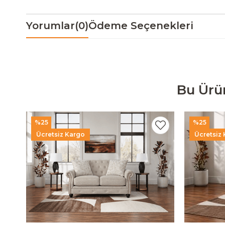
Yorumlar
(0)
Ödeme Seçenekleri
Bu Ürü
%25
%25
Ücretsiz Kargo
Ücretsiz