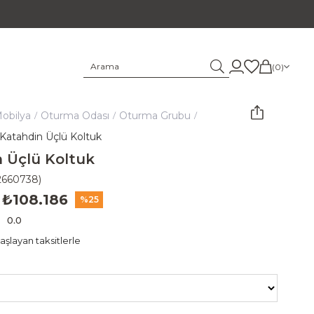
0
obilya
Oturma Odası
Oturma Grubu
Katahdin Üçlü Koltuk
 Üçlü Koltuk
2660738)
₺108.186
25
0.0
şlayan taksitlerle