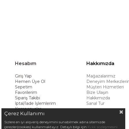
hedeflemektedir. Amerikan konforunu yaşam 
ürünleriyle kullanıcılarına uzun ömürlü çöz
deneyimiyle müşterilerine üstün bir alışve
Hesabım
Hakkımızda
Giriş Yap
Mağazalarımız
Hemen Üye Ol
Deneyim Merkezleri
Sepetim
Müşteri Hizmetleri
Favorilerim
Bize Ulaşın
Sipariş Takibi
Hakkımızda
İptal/İade İşlemlerim
Sanal Tur
Kampanyalar
Çerez Kullanımı
Sizlere en iyi alışveriş deneyimini sunabilmek adına sitemizde
çerezler(cookies) kullanmaktayız. Detaylı bilgi için
Kvkk sözleşmesini
Copyright© 2025
ASHLEY
All rights reserved.