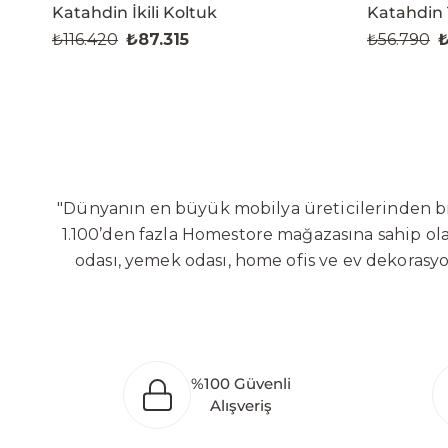
Katahdin İkili Koltuk
Katahdin 
₺116.420
₺87.315
₺56.790
₺
"Dünyanın en büyük mobilya üreticilerinden biri
1.100’den fazla Homestore mağazasına sahip olan
odası, yemek odası, home ofis ve ev dekorasy
Sabit ve hareketli koltuklar, yataklar, bahçe
global altyapısı sayesinde dünya çapında ön
yaratacağı değerlere odaklanarak sürekli ge
Bölgesi’nde 100 dönüm arazi üzerine kurulan ür
%100 Güvenli
oluşturarak Orta Doğu, Avrupa ve Kuzey Afrika
Alışveriş
Türkiye’de üretim yapması, istihdam ve ekonomi
ürünleri global pazarlara ulaştırmayı, ulusl