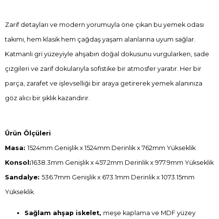
Zarif detayları ve modern yorumuyla öne çıkan bu yemek odası
takımı, hem klasik hem çağdaş yaşam alanlarına uyum sağlar.
Katmanlı gri yüzeyiyle ahşabın doğal dokusunu vurgularken, sade
çizgileri ve zarif dokularıyla sofistike bir atmosfer yaratır. Her bir
parça, zarafet ve işlevselliği bir araya getirerek yemek alanınıza
göz alıcı bir şıklık kazandırır.
Ürün Ölçüleri
Masa:
1524mm Genişlik x 1524mm Derinlik x 762mm Yükseklik
Konsol:
1638.3mm Genişlik x 457.2mm Derinlik x 977.9mm Yükseklik
Sandalye:
536.7mm Genişlik x 673.1mm Derinlik x 1073.15mm
Yükseklik
Sağlam ahşap iskelet,
meşe kaplama ve MDF yüzey