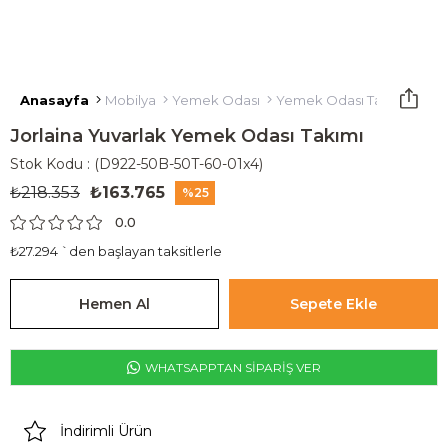
Anasayfa
Mobilya
Yemek Odası
Yemek Odası Takımı
Jor
Jorlaina Yuvarlak Yemek Odası Takımı
Stok Kodu
(D922-50B-50T-60-01x4)
₺218.353
₺163.765
25
0.0
₺27.294
`den başlayan taksitlerle
WHATSAPPTAN SİPARİŞ VER
İndirimli Ürün