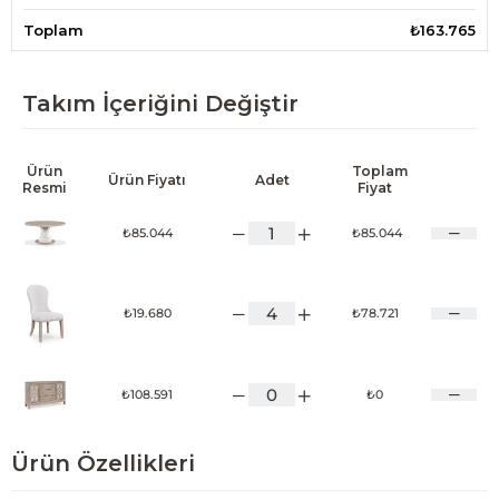
Toplam
₺163.765
Takım İçeriğini Değiştir
Ürün
Toplam
Ürün Fiyatı
Adet
Resmi
Fiyat
₺85.044
₺85.044
₺19.680
₺78.721
₺108.591
₺0
Ürün Özellikleri