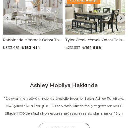
Ücretsiz Kargo
Robbinsdale Yemek Odası Takımı
Tyler Creek Yemek Odası Takımı
₺333.481
₺183.414
₺215.557
₺161.668
Ashley Mobilya Hakkında
"Dünyanın en büyük mobilya üreticilerinden biri olan Ashley Furniture,
1945 yılında kurulmuştur. 160’tan fazla ülkede faaliyet gösteren ve 66
ülkede 1.100’den fazla Homestore mağazasına sahip olan marka, 16 yılı
aşkın süredir Amerika’nın en çok satan mobilya markasıdır. Ashley;