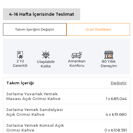
4-16 Hafta İçerisinde Teslimat
Takım İçeriğini Değiştir
Ürün Özellikleri
Amerikan
2 Yıl
80 Yıllık
Ulaşılabilir
Konforu
Garantili
Deneyim
Kalite
Takım İçeriği
Değiştir
Jorlaina Yuvarlak Yemek
Masası Açık Grimsi Kahve
1
x
₺85.044
Jorlaina Yemek Sandalyesi
Açık Grimsi Kahve
4
x
₺19.680
Jorlaina Yemek Konsol Açık
Grimsi Kahve
0
x
₺108.591