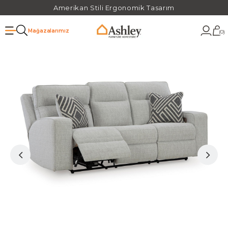
Amerikan Stili Ergonomik Tasarım
Mağazalarımız
0