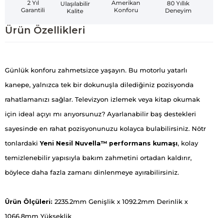
Amerikan
2 Yıl
80 Yıllık
Ulaşılabilir
Konforu
Garantili
Deneyim
Kalite
Ürün Özellikleri
Günlük konforu zahmetsizce yaşayın. Bu motorlu yatarlı
kanepe, yalnızca tek bir dokunuşla dilediğiniz pozisyonda
rahatlamanızı sağlar. Televizyon izlemek veya kitap okumak
için ideal açıyı mı arıyorsunuz? Ayarlanabilir baş destekleri
sayesinde en rahat pozisyonunuzu kolayca bulabilirsiniz. Nötr
tonlardaki
Yeni Nesil Nuvella™ performans kumaşı
, kolay
temizlenebilir yapısıyla bakım zahmetini ortadan kaldırır,
böylece daha fazla zamanı dinlenmeye ayırabilirsiniz.
Ürün Ölçüleri:
2235.2mm Genişlik x 1092.2mm Derinlik x
1066.8mm Yükseklik