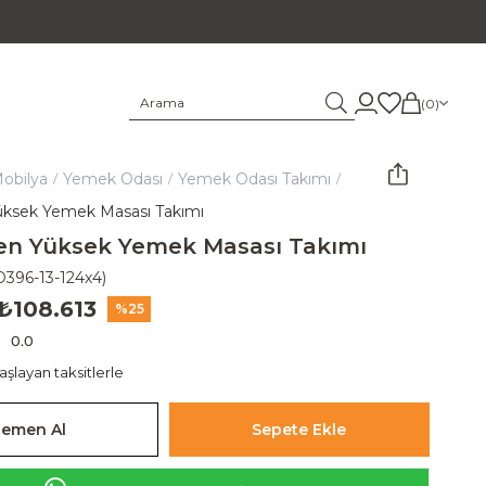
0
obilya
Yemek Odası
Yemek Odası Takımı
ksek Yemek Masası Takımı
en Yüksek Yemek Masası Takımı
D396-13-124x4)
₺108.613
25
0.0
şlayan taksitlerle