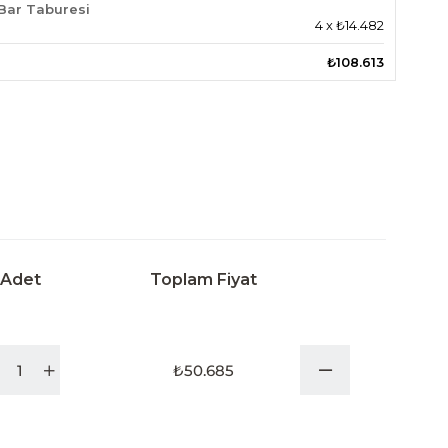
Bar Taburesi
4
x
₺14.482
₺108.613
Adet
Toplam Fiyat
₺50.685