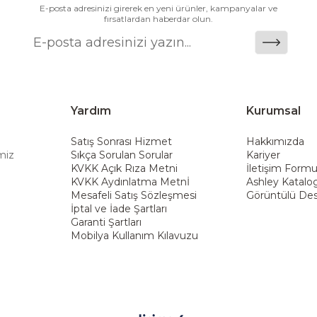
riş deneyimi sunmak ve bu konforu her eve taşımak am
E-posta adresinizi girerek en yeni ürünler, kampanyalar ve
fırsatlardan haberdar olun.
Yardım
Kurumsal
Satış Sonrası Hizmet
Hakkımızda
miz
Sıkça Sorulan Sorular
Kariyer
KVKK Açık Rıza Metni
İletişim Form
KVKK Aydınlatma Metnİ
Ashley Katalo
Mesafeli Satış Sözleşmesi
Görüntülü Des
İptal ve İade Şartları
Garanti Şartları
Mobilya Kullanım Kılavuzu