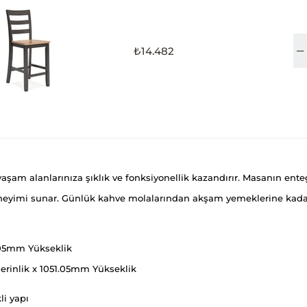
₺14.482
şam alanlarınıza şıklık ve fonksiyonellik kazandırır. Masanın enteg
eyimi sunar. Günlük kahve molalarından akşam yemeklerine kadar he
.05mm Yükseklik
rinlik x 1051.05mm Yükseklik
i yapı