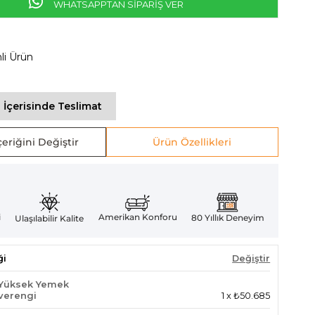
WHATSAPPTAN SİPARİŞ VER
mli Ürün
 İçerisinde Teslimat
eriğini Değiştir
Ürün Özellikleri
Amerikan Konforu
i
80 Yıllık Deneyim
Ulaşılabilir Kalite
ği
Değiştir
Yüksek Yemek
verengi
1
x
₺50.685