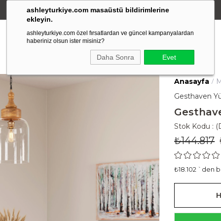
ashleyturkiye.com masaüstü bildirimlerine
Amerikan Stili Ergonomik Tasarım
ekleyin.
ashleyturkiye.com özel fırsatlardan ve güncel kampanyalardan
haberiniz olsun ister misiniz?
Daha Sonra
Evet
Anasayfa
M
Gesthaven Yü
Gesthav
Stok Kodu
(
₺144.817
₺18.102
`den ba