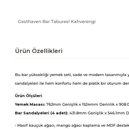
Gesthaven Bar Taburesi Kahverengi
Ürün Özellikleri
Bu bar yüksekliği yemek seti, sade ve modern tasarımıyla ya
sandalyeleri ile hem konforlu hem de pratik bir oturum den
Ürün Ölçüleri
Yemek Masası:
762mm Genişlik x 1524mm Derinlik x 908
Bar Sandalyeleri (4 adet):
431.8mm Genişlik x 546.1mm De
• Masif kauçuk ağacı, mango ağacı kaplama ve MDF destekl