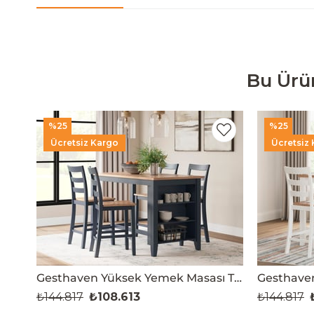
Bu Ürü
%25
%25
Ücretsiz Kargo
Ücretsiz
Gesthaven Yüksek Yemek Masası Takımı
₺144.817
₺108.613
₺144.817