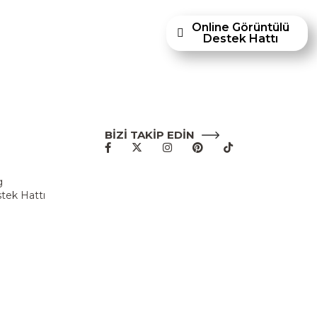
acıyla Türkiye’de faaliyet göstermektedir."
Online Görüntülü
Destek Hattı
BİZİ TAKİP EDİN
u
g
tek Hattı