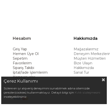
deneyimiyle müşterilerine üstün bir alışve
Hesabım
Hakkımızda
Giriş Yap
Mağazalarımız
Hemen Üye Ol
Deneyim Merkezleri
Sepetim
Müşteri Hizmetleri
Favorilerim
Bize Ulaşın
Sipariş Takibi
Hakkımızda
İptal/İade İşlemlerim
Sanal Tur
Kampanyalar
Çerez Kullanımı
Sizlere en iyi alışveriş deneyimini sunabilmek adına sitemizde
Copyright© 2025
ASHLEY
All rights reserved.
çerezler(cookies) kullanmaktayız. Detaylı bilgi için
Kvkk sözleşmesini
inceleyebilirsiniz.