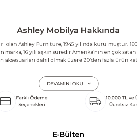
Ashley Mobilya Hakkında
 olan Ashley Furniture, 1945 yılında kurulmuştur. 160
 marka, 16 yılı aşkın süredir Amerika’nın en çok satan
on aksesuarları dahil olmak üzere 20’den fazla ürün ka
 mobilyaları ve demonte ürün grupları ile ürün yelpazesi
emli bir pazar payına ulaşmıştır. Marka; sadece mevcu
DEVAMINI OKU
lişimi temel yaklaşım olarak benimsemektedir. Türkiye’
etim tesisinin altyapısı tamamlanmıştır. Ashley Furnit
Farklı Ödeme
10.000 TL ve 
 pazarlarına hizmet vermektir. Dünya genelinde 7 far
Seçenekleri
Ücretsiz Ka
k katkı açısından önemli bir değer yaratmaktadır. As
ararası deneyimini yerel pazara taşımayı ve mobilya sek
alanlarına taşıyan marka; rahat koltukları, masif ahşa
ümler sunar. Teknoloji ve mağazacılığı bir araya getir
E-Bülten