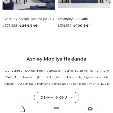
Evansley Koltuk Takımı (3+2+1)
Evansley İkili Koltuk
₺379.928
₺284.946
₺134.592
₺100.944
Ashley Mobilya Hakkında
"Dünyanın en büyük mobilya üreticilerinden biri olan Ashley Furniture,
1945 yılında kurulmuştur. 160’tan fazla ülkede faaliyet gösteren ve 66
ülkede 1.100’den fazla Homestore mağazasına sahip olan marka, 16 yılı
aşkın süredir Amerika’nın en çok satan mobilya markasıdır. Ashley;
yatak odası, oturma odası, yemek odası, home ofis ve ev dekorasyon
DEVAMINI OKU
aksesuarları dahil olmak üzere 20’den fazla ürün kategorisinde geniş bir
koleksiyon sunmaktadır. Sabit ve hareketli koltuklar, yataklar, bahçe