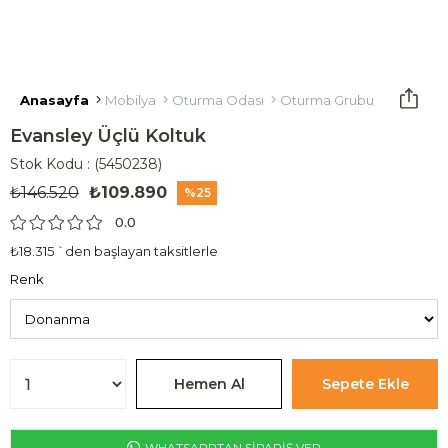
Anasayfa
Mobilya
Oturma Odası
Oturma Grubu
Üçlü Kol
Evansley Üçlü Koltuk
Stok Kodu
(5450238)
₺146.520
₺109.890
25
0.0
₺18.315
`den başlayan taksitlerle
Renk
WHATSAPPTAN SİPARİŞ VER