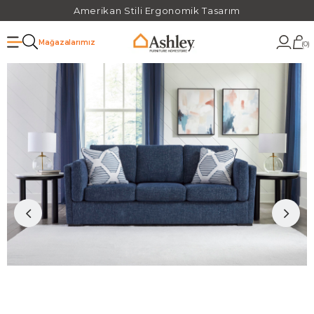
Amerikan Stili Ergonomik Tasarım
Mağazalarımız
0