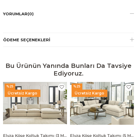
YORUMLAR
(0)
ÖDEME SEÇENEKLERI
Bu Ürünün Yanında Bunları Da Tavsiye
Ediyoruz.
%25
%25
Ücretsiz Kargo
Ücretsiz Kargo
Elyza Köşe Koltuk Takımı (3 Modül)
Elyza Köşe Koltuk Takımı (5 Modül)