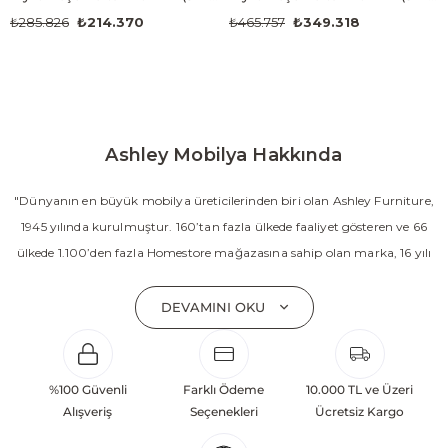
₺285.826
₺214.370
₺465.757
₺349.318
Ashley Mobilya Hakkında
"Dünyanın en büyük mobilya üreticilerinden biri olan Ashley Furniture,
1945 yılında kurulmuştur. 160’tan fazla ülkede faaliyet gösteren ve 66
ülkede 1.100’den fazla Homestore mağazasına sahip olan marka, 16 yılı
aşkın süredir Amerika’nın en çok satan mobilya markasıdır. Ashley;
yatak odası, oturma odası, yemek odası, home ofis ve ev dekorasyon
DEVAMINI OKU
aksesuarları dahil olmak üzere 20’den fazla ürün kategorisinde geniş bir
koleksiyon sunmaktadır. Sabit ve hareketli koltuklar, yataklar, bahçe
mobilyaları ve demonte ürün grupları ile ürün yelpazesini sürekli
%100 Güvenli
Farklı Ödeme
10.000 TL ve Üzeri
geliştiren Ashley, güçlü ve verimli global altyapısı sayesinde dünya
Alışveriş
Seçenekleri
Ücretsiz Kargo
çapında önemli bir pazar payına ulaşmıştır. Marka; sadece mevcut