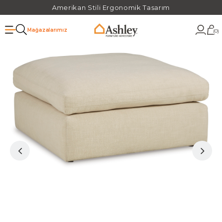
Amerikan Stili Ergonomik Tasarım
Mağazalarımız
0