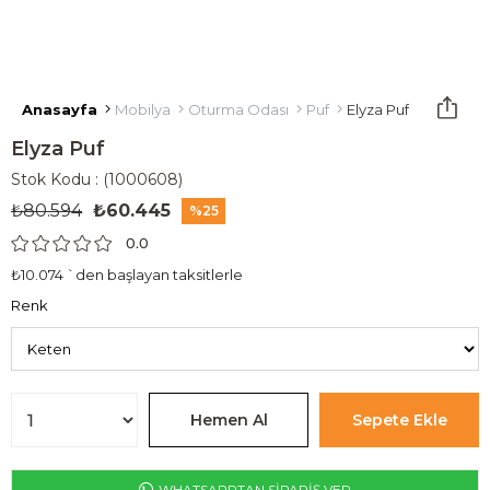
Anasayfa
Mobilya
Oturma Odası
Puf
Elyza Puf
Elyza Puf
Stok Kodu
(1000608)
₺80.594
₺60.445
25
0.0
₺10.074
`den başlayan taksitlerle
Renk
WHATSAPPTAN SİPARİŞ VER