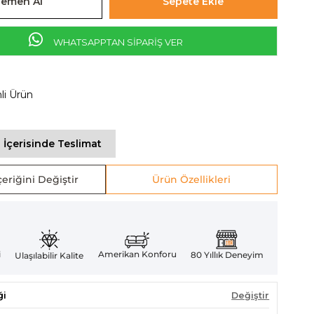
WHATSAPPTAN SİPARİŞ VER
mli Ürün
 İçerisinde Teslimat
eriğini Değiştir
Ürün Özellikleri
Amerikan Konforu
i
80 Yıllık Deneyim
Ulaşılabilir Kalite
ği
Değiştir