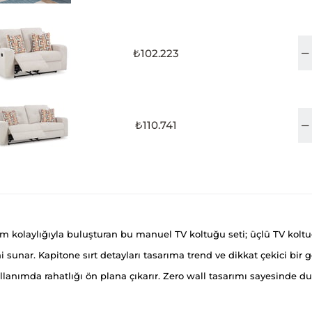
₺102.223
₺110.741
olaylığıyla buluşturan bu manuel TV koltuğu seti; üçlü TV koltuğu
i sunar. Kapitone sırt detayları tasarıma trend ve dikkat çekici
ullanımda rahatlığı ön plana çıkarır. Zero wall tasarımı sayesinde d