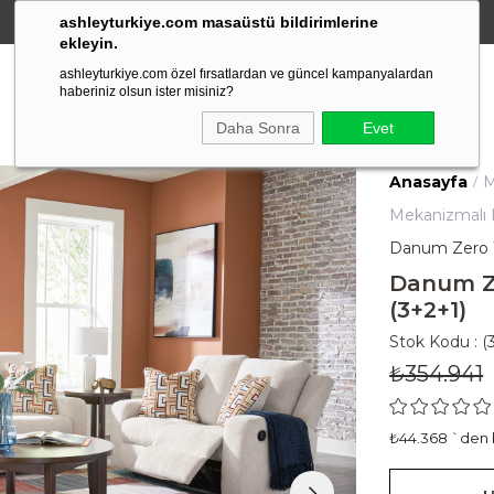
ashleyturkiye.com masaüstü bildirimlerine
Amerikan Stili Ergonomik Tasarım
ekleyin.
ashleyturkiye.com özel fırsatlardan ve güncel kampanyalardan
haberiniz olsun ister misiniz?
Daha Sonra
Evet
Anasayfa
M
Mekanizmalı K
Danum Zero W
Danum Ze
(3+2+1)
Stok Kodu
(
₺354.941
₺44.368
`den b