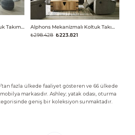
Draycoll Mekanizmalı Koltuk Takımı (3+2+1)
Alphons Mekanizmalı Koltuk Takımı (3+2+1)
₺298.428
₺223.821
₺29
’tan fazla ülkede faaliyet gösteren ve 66 ülkede
 mobilya markasıdır. Ashley; yatak odası, oturma
tegorisinde geniş bir koleksiyon sunmaktadır.
ni sürekli geliştiren Ashley, güçlü ve verimli
t başarılarına değil, aynı zamanda gelecekte
deki yatırımları kapsamında, Kayseri Serbest
ure’ın hedefi; Türkiye merkezli bir üretim üssü