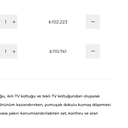
₺102.223
₺110.741
, ikili TV koltuğu ve tekli TV koltuğundan oluşarak
 bir görünüm kazandırırken, yumuşak dokulu kumaş döşemesi
uvara yakın konumlandırılabilen set, konforu ve alan