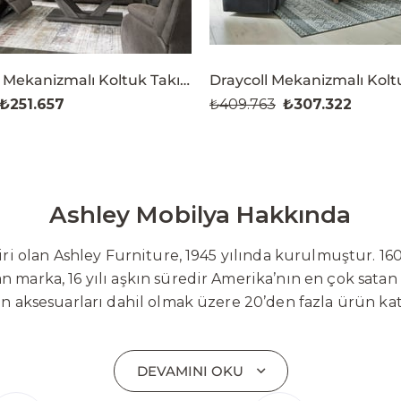
First Base Mekanizmalı Koltuk Takımı (3+2+1)
₺251.657
₺409.763
₺307.322
Ashley Mobilya Hakkında
 olan Ashley Furniture, 1945 yılında kurulmuştur. 160
 marka, 16 yılı aşkın süredir Amerika’nın en çok satan
on aksesuarları dahil olmak üzere 20’den fazla ürün ka
 mobilyaları ve demonte ürün grupları ile ürün yelpazesi
emli bir pazar payına ulaşmıştır. Marka; sadece mevcu
DEVAMINI OKU
lişimi temel yaklaşım olarak benimsemektedir. Türkiye’
etim tesisinin altyapısı tamamlanmıştır. Ashley Furnit