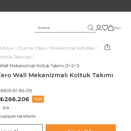
0
obilya
Oturma Odası
Mekanizmalı Koltuklar
oltuk Takımları
all Mekanizmalı Koltuk Takımı (3+2+1)
ro Wall Mekanizmalı Koltuk Takımı
38805-81-86-29)
₺266.206
25
0.0
aşlayan taksitlerle