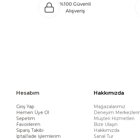
%100 Güvenli
oluşturarak Orta Doğu, Avrupa ve Kuzey Afrika
Alışveriş
Türkiye’de üretim yapması, istihdam ve ekonomi
ürünleri global pazarlara ulaştırmayı, ulusl
hedeflemektedir. Amerikan konforunu yaşam 
ürünleriyle kullanıcılarına uzun ömürlü çöz
deneyimiyle müşterilerine üstün bir alışve
Hesabım
Hakkımızda
Giriş Yap
Mağazalarımız
Hemen Üye Ol
Deneyim Merkezleri
Sepetim
Müşteri Hizmetleri
Favorilerim
Bize Ulaşın
Sipariş Takibi
Hakkımızda
İptal/İade İşlemlerim
Sanal Tur