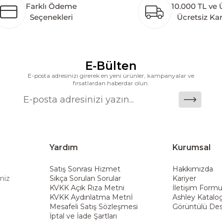
Farklı Ödeme
10.000 TL ve 
 pazarlarına hizmet vermektir. Dünya genelinde 7 far
Seçenekleri
Ücretsiz Ka
k katkı açısından önemli bir değer yaratmaktadır. As
ararası deneyimini yerel pazara taşımayı ve mobilya sek
alanlarına taşıyan marka; rahat koltukları, masif ahşa
ümler sunar. Teknoloji ve mağazacılığı bir araya getir
E-Bülten
riş deneyimi sunmak ve bu konforu her eve taşımak am
E-posta adresinizi girerek en yeni ürünler, kampanyalar ve
fırsatlardan haberdar olun.
Yardım
Kurumsal
Satış Sonrası Hizmet
Hakkımızda
miz
Sıkça Sorulan Sorular
Kariyer
KVKK Açık Rıza Metni
İletişim Form
KVKK Aydınlatma Metnİ
Ashley Katalo
Mesafeli Satış Sözleşmesi
Görüntülü Des
İptal ve İade Şartları