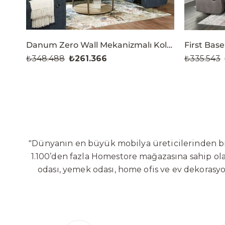
Danum Zero Wall Mekanizmalı Koltuk Takımı (3+2+1)
₺348.488
₺261.366
₺335.543
"Dünyanın en büyük mobilya üreticilerinden biri
1.100’den fazla Homestore mağazasına sahip olan
odası, yemek odası, home ofis ve ev dekorasy
Sabit ve hareketli koltuklar, yataklar, bahçe
global altyapısı sayesinde dünya çapında ön
yaratacağı değerlere odaklanarak sürekli ge
Bölgesi’nde 100 dönüm arazi üzerine kurulan ür