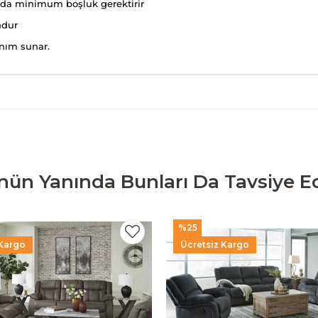
sında minimum boşluk gerektirir
ndur
anım sunar.
nün Yanında Bunları Da Tavsiye Ed
%25
 Kargo
Ücretsiz Kargo