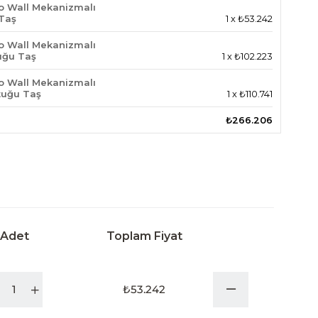
 Wall Mekanizmalı
 Taş
1
x
₺53.242
 Wall Mekanizmalı
tuğu Taş
1
x
₺102.223
 Wall Mekanizmalı
tuğu Taş
1
x
₺110.741
₺266.206
Adet
Toplam Fiyat
₺53.242