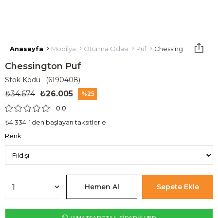
Anasayfa
Mobilya
Oturma Odası
Puf
Chessington Puf
Chessington Puf
Stok Kodu
(6190408)
₺34.674
₺26.005
25
0.0
₺4.334
`den başlayan taksitlerle
Renk
WHATSAPPTAN SİPARİŞ VER