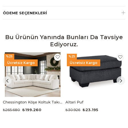
ÖDEME SEÇENEKLERI
Bu Ürünün Yanında Bunları Da Tavsiye
Ediyoruz.
%25
%25
Ücretsiz Kargo
Ücretsiz Kargo
Chessington Köşe Koltuk Takımı (3 Modül)
Altari Puf
₺265.680
₺199.260
₺30.926
₺23.195