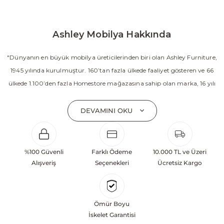
Ashley Mobilya Hakkında
"Dünyanın en büyük mobilya üreticilerinden biri olan Ashley Furniture,
1945 yılında kurulmuştur. 160’tan fazla ülkede faaliyet gösteren ve 66
ülkede 1.100’den fazla Homestore mağazasına sahip olan marka, 16 yılı
aşkın süredir Amerika’nın en çok satan mobilya markasıdır. Ashley;
yatak odası, oturma odası, yemek odası, home ofis ve ev dekorasyon
DEVAMINI OKU
aksesuarları dahil olmak üzere 20’den fazla ürün kategorisinde geniş bir
koleksiyon sunmaktadır. Sabit ve hareketli koltuklar, yataklar, bahçe
mobilyaları ve demonte ürün grupları ile ürün yelpazesini sürekli
%100 Güvenli
Farklı Ödeme
10.000 TL ve Üzeri
geliştiren Ashley, güçlü ve verimli global altyapısı sayesinde dünya
Alışveriş
Seçenekleri
Ücretsiz Kargo
çapında önemli bir pazar payına ulaşmıştır. Marka; sadece mevcut
başarılarına değil, aynı zamanda gelecekte yaratacağı değerlere
odaklanarak sürekli gelişimi temel yaklaşım olarak benimsemektedir.
Ömür Boyu
Türkiye’deki yatırımları kapsamında, Kayseri Serbest Bölgesi’nde 100
İskelet Garantisi