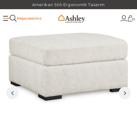
Amerikan Stili Ergonomik Tasarım
Mağazalarımız
0