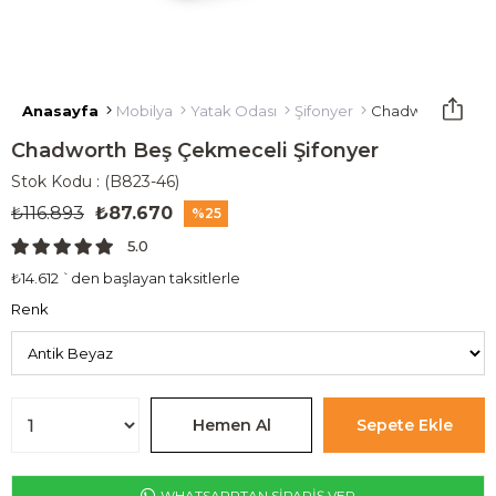
Anasayfa
Mobilya
Yatak Odası
Şifonyer
Chadworth Beş Ç
Chadworth Beş Çekmeceli Şifonyer
Stok Kodu
(B823-46)
₺116.893
₺87.670
25
5.0
₺14.612
`den başlayan taksitlerle
Renk
WHATSAPPTAN SİPARİŞ VER