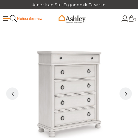
Amerikan Stili Ergonomik Tasarım
Mağazalarımız
0