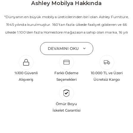
Ashley Mobilya Hakkında
"Dünyanın en büyük mobilya üreticilerinden biri olan Ashley Furniture,
1945 yılında kurulmuştur. 160’tan fazla ülkede faaliyet gösteren ve 66
ülkede 1.100’den fazla Homestore mağazasına sahip olan marka, 16 yılı
aşkın süredir Amerika’nın en çok satan mobilya markasıdır. Ashley;
yatak odası, oturma odası, yemek odası, home ofis ve ev dekorasyon
DEVAMINI OKU
aksesuarları dahil olmak üzere 20’den fazla ürün kategorisinde geniş bir
koleksiyon sunmaktadır. Sabit ve hareketli koltuklar, yataklar, bahçe
mobilyaları ve demonte ürün grupları ile ürün yelpazesini sürekli
%100 Güvenli
Farklı Ödeme
10.000 TL ve Üzeri
geliştiren Ashley, güçlü ve verimli global altyapısı sayesinde dünya
Alışveriş
Seçenekleri
Ücretsiz Kargo
çapında önemli bir pazar payına ulaşmıştır. Marka; sadece mevcut
başarılarına değil, aynı zamanda gelecekte yaratacağı değerlere
odaklanarak sürekli gelişimi temel yaklaşım olarak benimsemektedir.
Ömür Boyu
Türkiye’deki yatırımları kapsamında, Kayseri Serbest Bölgesi’nde 100
İskelet Garantisi
dönüm arazi üzerine kurulan üretim tesisinin altyapısı tamamlanmıştır.
Ashley Furniture’ın hedefi; Türkiye merkezli bir üretim üssü oluşturarak
Orta Doğu, Avrupa ve Kuzey Afrika pazarlarına hizmet vermektir.