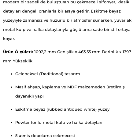
modern bir sadelikle buluşturan bu çekmeceli şifonyer, klasik
detayları dengeli oranlarla bir araya getirir. Eskitme beyaz
yüzeyiyle zamansız ve huzurlu bir atmosfer sunarken, yuvarlak
metal kulp ve halka detaylarıyla güçlü ama sade bir stil ortaya
koyar.
Ürün Ölçüleri:
1092,2 mm Genişlik x 463,55 mm Derinlik x 1397
mm Yükseklik
Geleneksel (Traditional) tasarım
Masif ahşap, kaplama ve MDF malzemeden üretilmiş
dayanıklı yapı
Eskitme beyaz (rubbed antiqued white) yüzey
Pewter tonlu metal kulp ve halka detayları
5 geniş depolama çekmecesi