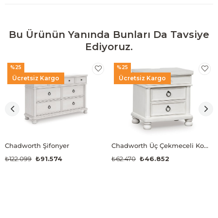
Bu Ürünün Yanında Bunları Da Tavsiye
Ediyoruz.
%25
%25
Ücretsiz Kargo
Ücretsiz Kargo
Chadworth Şifonyer
Chadworth Üç Çekmeceli Komodin
₺122.099
₺91.574
₺62.470
₺46.852