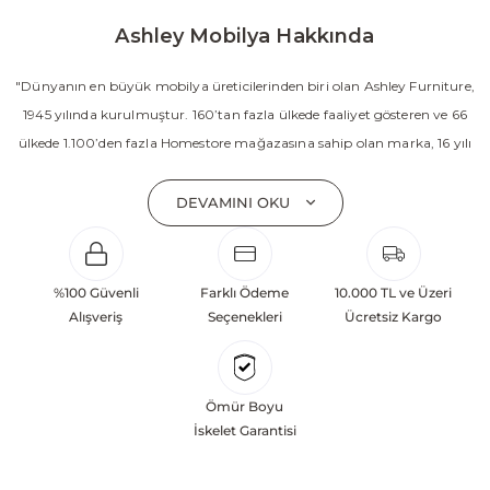
Ashley Mobilya Hakkında
"Dünyanın en büyük mobilya üreticilerinden biri olan Ashley Furniture,
1945 yılında kurulmuştur. 160’tan fazla ülkede faaliyet gösteren ve 66
ülkede 1.100’den fazla Homestore mağazasına sahip olan marka, 16 yılı
aşkın süredir Amerika’nın en çok satan mobilya markasıdır. Ashley;
yatak odası, oturma odası, yemek odası, home ofis ve ev dekorasyon
DEVAMINI OKU
aksesuarları dahil olmak üzere 20’den fazla ürün kategorisinde geniş bir
koleksiyon sunmaktadır. Sabit ve hareketli koltuklar, yataklar, bahçe
mobilyaları ve demonte ürün grupları ile ürün yelpazesini sürekli
%100 Güvenli
Farklı Ödeme
10.000 TL ve Üzeri
geliştiren Ashley, güçlü ve verimli global altyapısı sayesinde dünya
Alışveriş
Seçenekleri
Ücretsiz Kargo
çapında önemli bir pazar payına ulaşmıştır. Marka; sadece mevcut
başarılarına değil, aynı zamanda gelecekte yaratacağı değerlere
odaklanarak sürekli gelişimi temel yaklaşım olarak benimsemektedir.
Ömür Boyu
Türkiye’deki yatırımları kapsamında, Kayseri Serbest Bölgesi’nde 100
İskelet Garantisi
dönüm arazi üzerine kurulan üretim tesisinin altyapısı tamamlanmıştır.
Ashley Furniture’ın hedefi; Türkiye merkezli bir üretim üssü oluşturarak