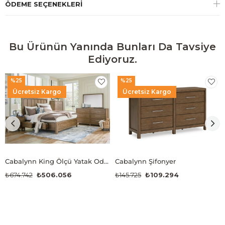
ÖDEME SEÇENEKLERI
Bu Ürünün Yanında Bunları Da Tavsiye
Ediyoruz.
%25
%25
Ücretsiz Kargo
Ücretsiz Kargo
Cabalynn King Ölçü Yatak Odası Takımı
Cabalynn Şifonyer
₺674.742
₺506.056
₺145.725
₺109.294