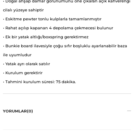
• Doğal ahşap damar görünümünü öne çıkaran açık kahverengi
cilalı yüzeye sahiptir
• Eskitme pewter tonlu kulplarla tamamlanmıştır
• Rahat açılıp kapanan 4 depolama çekmecesi bulunur
• Ek bir yatak altlığı/boxspring gerektirmez
• Bunkie board ilavesiyle çoğu sıfır boşluklu ayarlanabilir baza
ile uyumludur
• Yatak ayrı olarak satılır
• Kurulum gerektirir
• Tahmini kurulum süresi: 75 dakika.
YORUMLAR
(0)