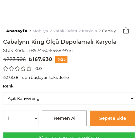
Anasayfa
Mobilya
Yatak Odası
Karyola
Cabalynn King Öl
Cabalynn King Ölçü Depolamalı Karyola
Stok Kodu
(B974-50-56-58-97S)
₺223.506
₺167.630
25
0.0
₺27.938
`den başlayan taksitlerle
Renk
WHATSAPPTAN SİPARİŞ VER