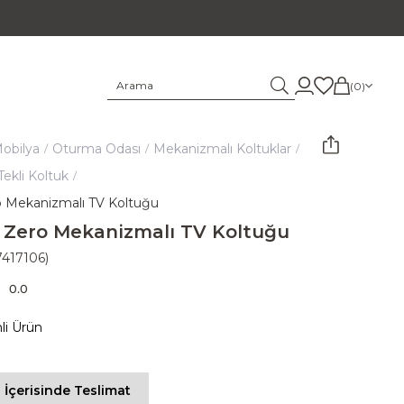
0
obilya
Oturma Odası
Mekanizmalı Koltuklar
ekli Koltuk
o Mekanizmalı TV Koltuğu
 Zero Mekanizmalı TV Koltuğu
7417106)
0.0
mli Ürün
 İçerisinde Teslimat