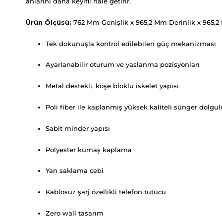
anlarını daha keyifli hale getirir.
Ürün Ölçüsü:
762 Mm Genişlik x 965,2 Mm Derinlik x 965,
Tek dokunuşla kontrol edilebilen güç mekanizması
Ayarlanabilir oturum ve yaslanma pozisyonları
Metal destekli, köşe bloklu iskelet yapısı
Poli fiber ile kaplanmış yüksek kaliteli sünger dolgu
Sabit minder yapısı
Polyester kumaş kaplama
Yan saklama cebi
Kablosuz şarj özellikli telefon tutucu
Zero wall tasarım