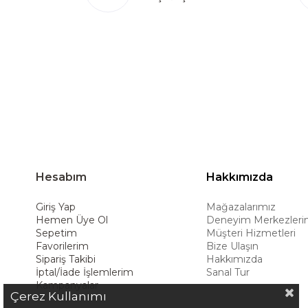
Türkiye’de üretim yapması, istihdam ve ekonomi
ürünleri global pazarlara ulaştırmayı, ulusl
hedeflemektedir. Amerikan konforunu yaşam 
ürünleriyle kullanıcılarına uzun ömürlü çöz
deneyimiyle müşterilerine üstün bir alışve
Hesabım
Hakkımızda
Giriş Yap
Mağazalarımız
Hemen Üye Ol
Deneyim Merkezleri
Sepetim
Müşteri Hizmetleri
Favorilerim
Bize Ulaşın
Sipariş Takibi
Hakkımızda
İptal/İade İşlemlerim
Sanal Tur
Kampanyalar
Çerez Kullanımı