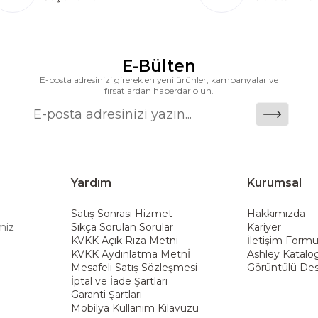
k katkı açısından önemli bir değer yaratmaktadır. As
ararası deneyimini yerel pazara taşımayı ve mobilya sek
alanlarına taşıyan marka; rahat koltukları, masif ahşa
ümler sunar. Teknoloji ve mağazacılığı bir araya getir
E-Bülten
riş deneyimi sunmak ve bu konforu her eve taşımak am
E-posta adresinizi girerek en yeni ürünler, kampanyalar ve
fırsatlardan haberdar olun.
Yardım
Kurumsal
Satış Sonrası Hizmet
Hakkımızda
miz
Sıkça Sorulan Sorular
Kariyer
KVKK Açık Rıza Metni
İletişim Form
KVKK Aydınlatma Metnİ
Ashley Katalo
Mesafeli Satış Sözleşmesi
Görüntülü Des
İptal ve İade Şartları
Garanti Şartları
Mobilya Kullanım Kılavuzu