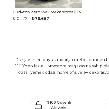
Burlyton Zero Wall Mekanizmalı TV Koltuğu
₺102.222
₺76.667
"Dünyanın en büyük mobilya üreticilerinden biri
1.100’den fazla Homestore mağazasına sahip olan
odası, yemek odası, home ofis ve ev dekorasy
Sabit ve hareketli koltuklar, yataklar, bahçe
global altyapısı sayesinde dünya çapında ön
yaratacağı değerlere odaklanarak sürekli ge
Bölgesi’nde 100 dönüm arazi üzerine kurulan ür
%100 Güvenli
oluşturarak Orta Doğu, Avrupa ve Kuzey Afrika
Alışveriş