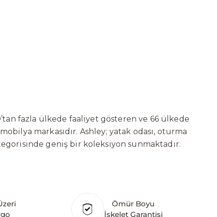
’tan fazla ülkede faaliyet gösteren ve 66 ülkede
 mobilya markasıdır. Ashley; yatak odası, oturma
tegorisinde geniş bir koleksiyon sunmaktadır.
ni sürekli geliştiren Ashley, güçlü ve verimli
t başarılarına değil, aynı zamanda gelecekte
deki yatırımları kapsamında, Kayseri Serbest
ure’ın hedefi; Türkiye merkezli bir üretim üssü
Üzeri
Ömür Boyu
klı ülkede üretim tesisine sahip olan markanın
rgo
İskelet Garantisi