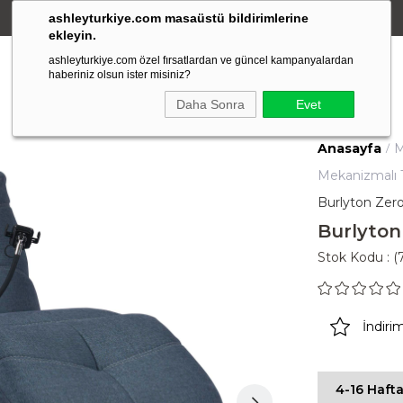
ashleyturkiye.com masaüstü bildirimlerine
Amerikan Stili Ergonomik Tasarım
ekleyin.
ashleyturkiye.com özel fırsatlardan ve güncel kampanyalardan
haberiniz olsun ister misiniz?
Daha Sonra
Evet
Anasayfa
M
Mekanizmalı T
Burlyton Zer
Burlyton
Stok Kodu
(
İndiri
4-16 Hafta