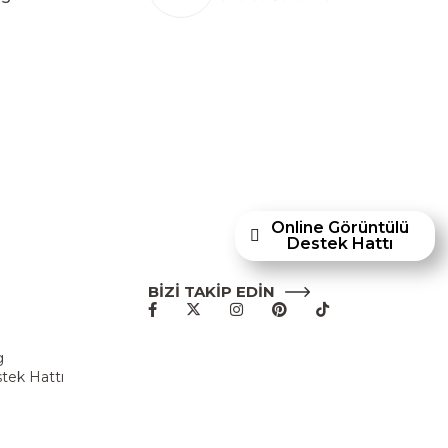
hley Furniture Homestore; Türkiye’de üretilecek
törüne yenilikçi bir bakış açısı kazandırmayı
p mobilyaları ve dayanıklılığıyla öne çıkan
en Ashley Furniture Homestore, 80 yılı aşkın
acıyla Türkiye’de faaliyet göstermektedir."
Online Görüntülü
Destek Hattı
BİZİ TAKİP EDİN
u
g
tek Hattı