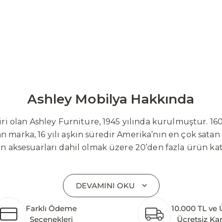
Ashley Mobilya Hakkında
 olan Ashley Furniture, 1945 yılında kurulmuştur. 160
 marka, 16 yılı aşkın süredir Amerika’nın en çok satan
on aksesuarları dahil olmak üzere 20’den fazla ürün ka
 mobilyaları ve demonte ürün grupları ile ürün yelpazesi
emli bir pazar payına ulaşmıştır. Marka; sadece mevcu
DEVAMINI OKU
lişimi temel yaklaşım olarak benimsemektedir. Türkiye’
etim tesisinin altyapısı tamamlanmıştır. Ashley Furnit
Farklı Ödeme
10.000 TL ve 
 pazarlarına hizmet vermektir. Dünya genelinde 7 far
Seçenekleri
Ücretsiz Ka