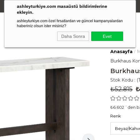
ashleyturkiye.com masaüstü bildirimlerine
Amerikan Stili Ergonomik Tasarım
ekleyin.
ashleyturkiye.com özel fırsatlardan ve güncel kampanyalardan
haberiniz olsun ister misiniz?
Daha Sonra
Evet
Anasayfa
M
Burkhaus Kon
Burkhau
Stok Kodu
(
₺52.815
₺
₺6.602
`den ba
Renk