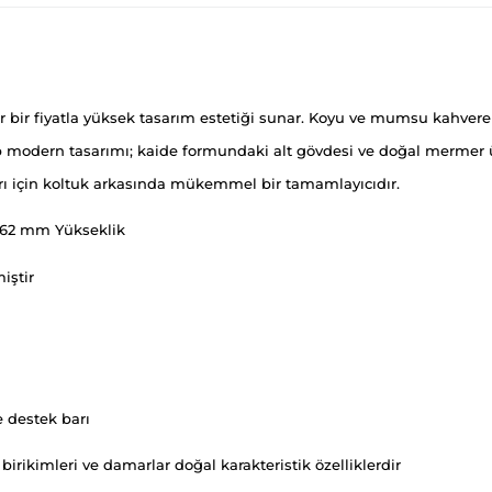
ir bir fiyatla yüksek tasarım estetiği sunar. Koyu ve mumsu kahvereng
modern tasarımı; kaide formundaki alt gövdesi ve doğal mermer üst t
arı için koltuk arkasında mükemmel bir tamamlayıcıdır.
762 mm Yükseklik
iştir
e destek barı
 birikimleri ve damarlar doğal karakteristik özelliklerdir