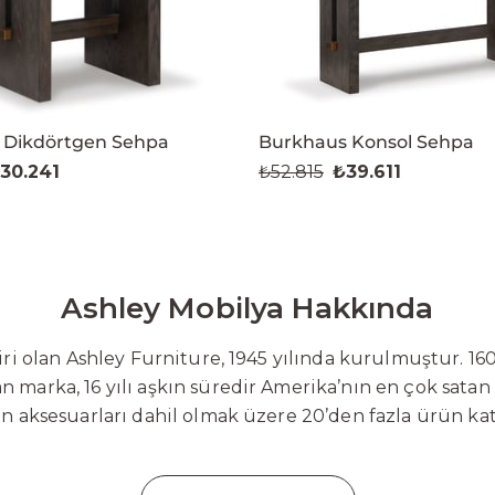
 Dikdörtgen Sehpa
Burkhaus Konsol Sehpa
30.241
₺52.815
₺39.611
Ashley Mobilya Hakkında
 olan Ashley Furniture, 1945 yılında kurulmuştur. 160
 marka, 16 yılı aşkın süredir Amerika’nın en çok satan
on aksesuarları dahil olmak üzere 20’den fazla ürün ka
 mobilyaları ve demonte ürün grupları ile ürün yelpazesi
emli bir pazar payına ulaşmıştır. Marka; sadece mevcu