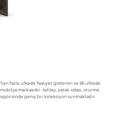
’tan fazla ülkede faaliyet gösteren ve 66 ülkede
 mobilya markasıdır. Ashley; yatak odası, oturma
tegorisinde geniş bir koleksiyon sunmaktadır.
ni sürekli geliştiren Ashley, güçlü ve verimli
t başarılarına değil, aynı zamanda gelecekte