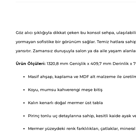
Göz alıcı şıklığıyla dikkat çeken bu konsol sehpa, ulaşılabil
yormayan sofistike bir görünüm sağlar. Temiz hatlara sahip 
yansıtır. Zamansız duruşuyla salon ya da aile yaşam alanl
Ürün Ölçüleri:
1320,8 mm Genişlik x 409,7 mm Derinlik x 
Masif ahşap, kaplama ve MDF alt malzeme ile üretilm
Koyu, mumsu kahverengi meşe bitiş
Kalın kenarlı doğal mermer üst tabla
Pirinç tonlu uç detaylarına sahip, kesitli kaide ayak v
Mermer yüzeydeki renk farklılıkları, çatlaklar, mineral