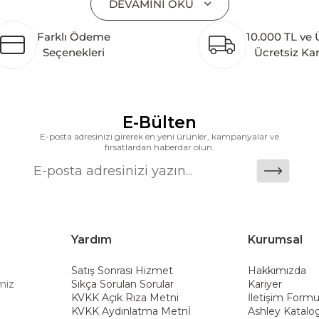
DEVAMINI OKU
lişimi temel yaklaşım olarak benimsemektedir. Türkiye’
etim tesisinin altyapısı tamamlanmıştır. Ashley Furnit
Farklı Ödeme
10.000 TL ve 
 pazarlarına hizmet vermektir. Dünya genelinde 7 far
Seçenekleri
Ücretsiz Ka
k katkı açısından önemli bir değer yaratmaktadır. As
ararası deneyimini yerel pazara taşımayı ve mobilya sek
alanlarına taşıyan marka; rahat koltukları, masif ahşa
ümler sunar. Teknoloji ve mağazacılığı bir araya getir
E-Bülten
riş deneyimi sunmak ve bu konforu her eve taşımak am
E-posta adresinizi girerek en yeni ürünler, kampanyalar ve
fırsatlardan haberdar olun.
Yardım
Kurumsal
Satış Sonrası Hizmet
Hakkımızda
miz
Sıkça Sorulan Sorular
Kariyer
KVKK Açık Rıza Metni
İletişim Form
KVKK Aydınlatma Metnİ
Ashley Katalo