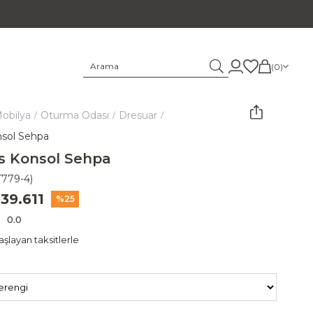
0
obilya
Oturma Odası
Dresuar
sol Sehpa
s Konsol Sehpa
T779-4)
39.611
25
0.0
şlayan taksitlerle