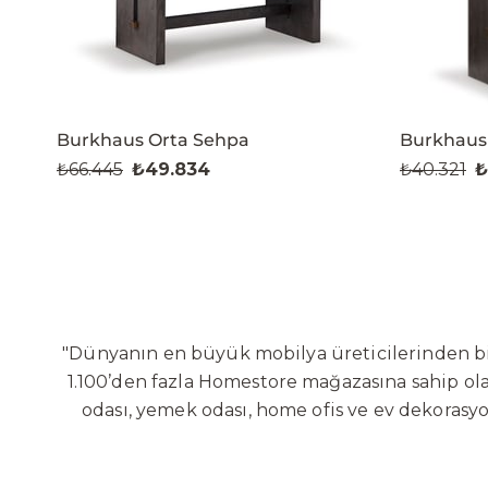
Burkhaus Orta Sehpa
Burkhaus
₺66.445
₺49.834
₺40.321
₺
"Dünyanın en büyük mobilya üreticilerinden biri
1.100’den fazla Homestore mağazasına sahip olan
odası, yemek odası, home ofis ve ev dekorasy
Sabit ve hareketli koltuklar, yataklar, bahçe
global altyapısı sayesinde dünya çapında ön