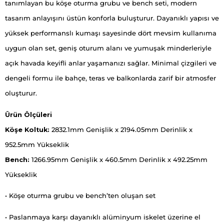
tanımlayan bu köşe oturma grubu ve bench seti, modern
tasarım anlayışını üstün konforla buluşturur. Dayanıklı yapısı ve
yüksek performanslı kumaşı sayesinde dört mevsim kullanıma
uygun olan set, geniş oturum alanı ve yumuşak minderleriyle
açık havada keyifli anlar yaşamanızı sağlar. Minimal çizgileri ve
dengeli formu ile bahçe, teras ve balkonlarda zarif bir atmosfer
oluşturur.
Ürün Ölçüleri
Köşe Koltuk:
2832.1mm Genişlik x 2194.05mm Derinlik x
952.5mm Yükseklik
Bench:
1266.95mm Genişlik x 460.5mm Derinlik x 492.25mm
Yükseklik
• Köşe oturma grubu ve bench’ten oluşan set
• Paslanmaya karşı dayanıklı alüminyum iskelet üzerine el