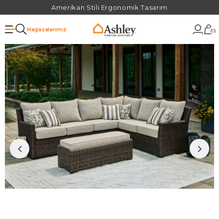
Amerikan Stili Ergonomik Tasarım
Mağazalarımız
0