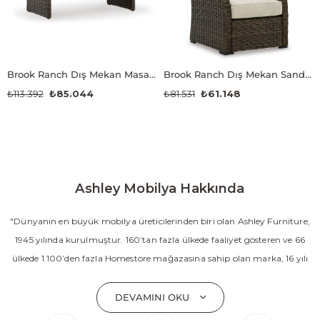
Brook Ranch Dış Mekan Masası
Brook Ranch Dış Mekan Sandalyesi
₺113.392
₺85.044
₺81.531
₺61.148
Ashley Mobilya Hakkında
"Dünyanın en büyük mobilya üreticilerinden biri olan Ashley Furniture,
1945 yılında kurulmuştur. 160’tan fazla ülkede faaliyet gösteren ve 66
ülkede 1.100’den fazla Homestore mağazasına sahip olan marka, 16 yılı
aşkın süredir Amerika’nın en çok satan mobilya markasıdır. Ashley;
yatak odası, oturma odası, yemek odası, home ofis ve ev dekorasyon
DEVAMINI OKU
aksesuarları dahil olmak üzere 20’den fazla ürün kategorisinde geniş bir