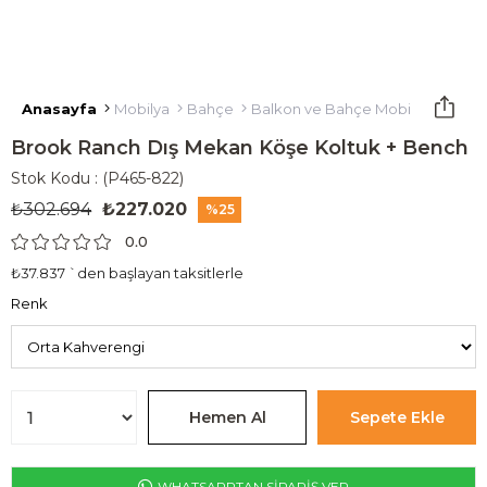
Anasayfa
Mobilya
Bahçe
Balkon ve Bahçe Mobilyaları
Brook Ranch Dış Mekan Köşe Koltuk + Bench
Stok Kodu
(P465-822)
₺302.694
₺227.020
25
0.0
₺37.837
`den başlayan taksitlerle
Renk
WHATSAPPTAN SİPARİŞ VER