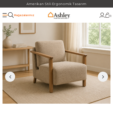
Amerikan Stili Ergonomik Tasarım
Mağazalarımız
0