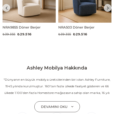
NRA9855 Döner Berjer
NRA503 Döner Berjer
₺39.355
₺29.516
₺39.355
₺29.516
Ashley Mobilya Hakkında
"Dünyanın en büyük mobilya üreticilerinden biri olan Ashley Furniture,
1945 yılında kurulmuştur. 160’tan fazla ülkede faaliyet gösteren ve 66
ülkede 1.100’den fazla Homestore mağazasına sahip olan marka, 16 yılı
aşkın süredir Amerika’nın en çok satan mobilya markasıdır. Ashley;
yatak odası, oturma odası, yemek odası, home ofis ve ev dekorasyon
DEVAMINI OKU
aksesuarları dahil olmak üzere 20’den fazla ürün kategorisinde geniş bir