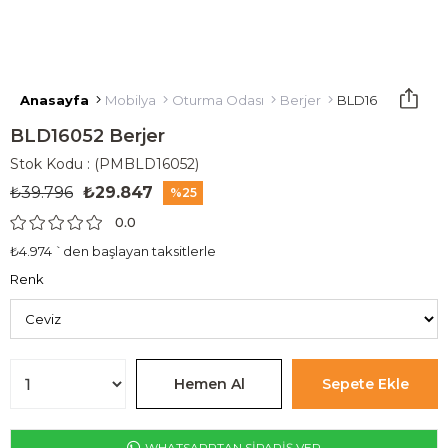
Anasayfa
Mobilya
Oturma Odası
Berjer
BLD16052 Berjer
BLD16052 Berjer
Stok Kodu
(PMBLD16052)
₺39.796
₺29.847
25
0.0
₺4.974
`den başlayan taksitlerle
Renk
WHATSAPPTAN SİPARİŞ VER