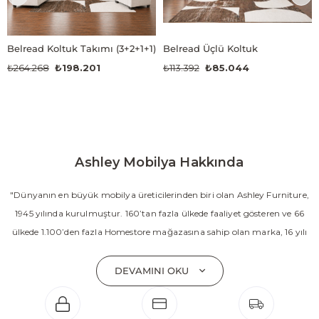
Belread Koltuk Takımı (3+2+1+1)
Belread Üçlü Koltuk
₺264.268
₺198.201
₺113.392
₺85.044
Ashley Mobilya Hakkında
"Dünyanın en büyük mobilya üreticilerinden biri olan Ashley Furniture,
1945 yılında kurulmuştur. 160’tan fazla ülkede faaliyet gösteren ve 66
ülkede 1.100’den fazla Homestore mağazasına sahip olan marka, 16 yılı
aşkın süredir Amerika’nın en çok satan mobilya markasıdır. Ashley;
yatak odası, oturma odası, yemek odası, home ofis ve ev dekorasyon
DEVAMINI OKU
aksesuarları dahil olmak üzere 20’den fazla ürün kategorisinde geniş bir
koleksiyon sunmaktadır. Sabit ve hareketli koltuklar, yataklar, bahçe