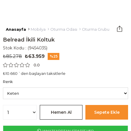
Anasayfa
Mobilya
Oturma Odası
Oturma Grubu
İkili Kolt
Belread İkili Koltuk
Stok Kodu
(9454035)
₺85.278
₺63.959
25
0.0
₺10.660
`den başlayan taksitlerle
Renk
WHATSAPPTAN SİPARİŞ VER