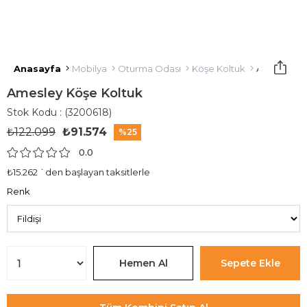
Anasayfa
Mobilya
Oturma Odası
Köşe Koltuk
Amesley Kö
Amesley Köşe Koltuk
Stok Kodu
(3200618)
₺122.099
₺91.574
25
0.0
₺15.262
`den başlayan taksitlerle
Renk