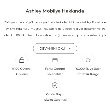
Ashley Mobilya Hakkında
"Dünyanın en büyük mobilya üreticilerinden biri olan Ashley Furniture,
1945 yılında kurulmuştur. 160’tan fazla ülkede faaliyet gösteren ve 66
ülkede 1.100’den fazla Homestore mağazasına sahip olan marka, 16 yılı
aşkın süredir Amerika’nın en çok satan mobilya markasıdır. Ashley;
yatak odası, oturma odası, yemek odası, home ofis ve ev dekorasyon
DEVAMINI OKU
aksesuarları dahil olmak üzere 20’den fazla ürün kategorisinde geniş bir
koleksiyon sunmaktadır. Sabit ve hareketli koltuklar, yataklar, bahçe
mobilyaları ve demonte ürün grupları ile ürün yelpazesini sürekli
%100 Güvenli
Farklı Ödeme
10.000 TL ve Üzeri
geliştiren Ashley, güçlü ve verimli global altyapısı sayesinde dünya
Alışveriş
Seçenekleri
Ücretsiz Kargo
çapında önemli bir pazar payına ulaşmıştır. Marka; sadece mevcut
başarılarına değil, aynı zamanda gelecekte yaratacağı değerlere
odaklanarak sürekli gelişimi temel yaklaşım olarak benimsemektedir.
Ömür Boyu
Türkiye’deki yatırımları kapsamında, Kayseri Serbest Bölgesi’nde 100
İskelet Garantisi
dönüm arazi üzerine kurulan üretim tesisinin altyapısı tamamlanmıştır.