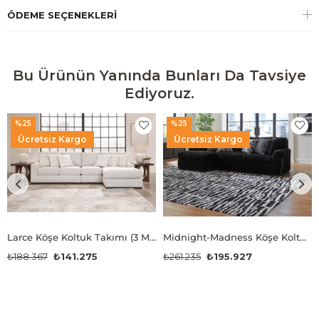
ÖDEME SEÇENEKLERI
Bu Ürünün Yanında Bunları Da Tavsiye
Ediyoruz.
%25
%25
Ücretsiz Kargo
Ücretsiz Kargo
Larce Köşe Koltuk Takımı (3 Modül)
Midnight-Madness Köşe Koltuk (2 Modül)
₺188.367
₺141.275
₺261.235
₺195.927