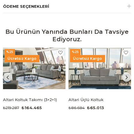
ÖDEME SEÇENEKLERI
Bu Ürünün Yanında Bunları Da Tavsiye
Ediyoruz.
%25
%25
Ücretsiz Kargo
Ücretsiz Kargo
Altari Koltuk Takımı (3+2+1)
Altari Üçlü Koltuk
₺219.287
₺164.465
₺86.684
₺65.013