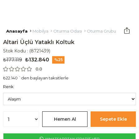
Anasayfa
Mobilya
Oturma Odası
Oturma Grubu
Yataklı K
Altari Üçlü Yataklı Koltuk
Stok Kodu
(8721439)
₺177.119
₺132.840
25
0.0
₺22.140
`den başlayan taksitlerle
Renk
WHATSAPPTAN SİPARİŞ VER