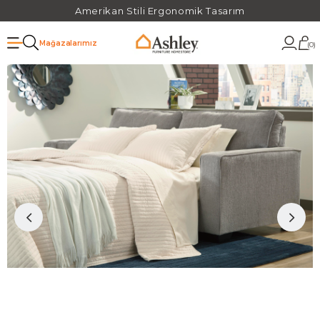
Amerikan Stili Ergonomik Tasarım
Mağazalarımız
0