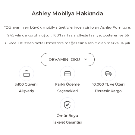
Ashley Mobilya Hakkında
"Dünyanın en büyük mobilya üreticilerinden biri olan Ashley Furniture,
1945 yılında kurulmuştur. 160’tan fazla ülkede faaliyet gösteren ve 66
ülkede 1.100’den fazla Homestore mağazasına sahip olan marka, 16 yılı
aşkın süredir Amerika’nın en çok satan mobilya markasıdır. Ashley;
yatak odası, oturma odası, yemek odası, home ofis ve ev dekorasyon
DEVAMINI OKU
aksesuarları dahil olmak üzere 20’den fazla ürün kategorisinde geniş bir
koleksiyon sunmaktadır. Sabit ve hareketli koltuklar, yataklar, bahçe
mobilyaları ve demonte ürün grupları ile ürün yelpazesini sürekli
%100 Güvenli
Farklı Ödeme
10.000 TL ve Üzeri
geliştiren Ashley, güçlü ve verimli global altyapısı sayesinde dünya
Alışveriş
Seçenekleri
Ücretsiz Kargo
çapında önemli bir pazar payına ulaşmıştır. Marka; sadece mevcut
başarılarına değil, aynı zamanda gelecekte yaratacağı değerlere
odaklanarak sürekli gelişimi temel yaklaşım olarak benimsemektedir.
Ömür Boyu
Türkiye’deki yatırımları kapsamında, Kayseri Serbest Bölgesi’nde 100
İskelet Garantisi
dönüm arazi üzerine kurulan üretim tesisinin altyapısı tamamlanmıştır.