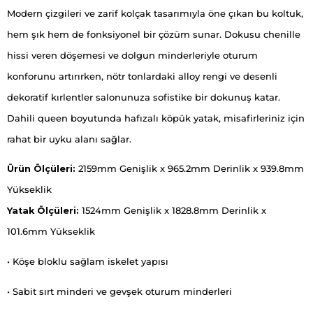
Modern çizgileri ve zarif kolçak tasarımıyla öne çıkan bu koltuk,
hem şık hem de fonksiyonel bir çözüm sunar. Dokusu chenille
hissi veren döşemesi ve dolgun minderleriyle oturum
konforunu artırırken, nötr tonlardaki alloy rengi ve desenli
dekoratif kırlentler salonunuza sofistike bir dokunuş katar.
Dahili queen boyutunda hafızalı köpük yatak, misafirleriniz için
rahat bir uyku alanı sağlar.
Ürün Ölçüleri:
2159mm Genişlik x 965.2mm Derinlik x 939.8mm
Yükseklik
Yatak Ölçüleri:
1524mm Genişlik x 1828.8mm Derinlik x
101.6mm Yükseklik
• Köşe bloklu sağlam iskelet yapısı
• Sabit sırt minderi ve gevşek oturum minderleri