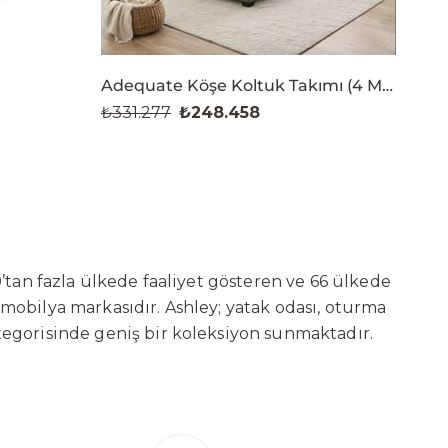
Adequate Köşe Koltuk Takımı (4 Modül)
₺331.277
₺248.458
’tan fazla ülkede faaliyet gösteren ve 66 ülkede
 mobilya markasıdır. Ashley; yatak odası, oturma
tegorisinde geniş bir koleksiyon sunmaktadır.
ni sürekli geliştiren Ashley, güçlü ve verimli
t başarılarına değil, aynı zamanda gelecekte
deki yatırımları kapsamında, Kayseri Serbest
ure’ın hedefi; Türkiye merkezli bir üretim üssü