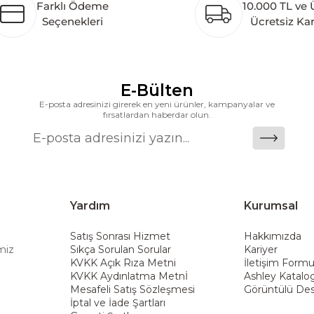
Farklı Ödeme
10.000 TL ve 
 pazarlarına hizmet vermektir. Dünya genelinde 7 far
Seçenekleri
Ücretsiz Ka
k katkı açısından önemli bir değer yaratmaktadır. As
ararası deneyimini yerel pazara taşımayı ve mobilya sek
alanlarına taşıyan marka; rahat koltukları, masif ahşa
ümler sunar. Teknoloji ve mağazacılığı bir araya getir
E-Bülten
riş deneyimi sunmak ve bu konforu her eve taşımak am
E-posta adresinizi girerek en yeni ürünler, kampanyalar ve
fırsatlardan haberdar olun.
Yardım
Kurumsal
Satış Sonrası Hizmet
Hakkımızda
miz
Sıkça Sorulan Sorular
Kariyer
KVKK Açık Rıza Metni
İletişim Form
KVKK Aydınlatma Metnİ
Ashley Katalo
Mesafeli Satış Sözleşmesi
Görüntülü Des
İptal ve İade Şartları