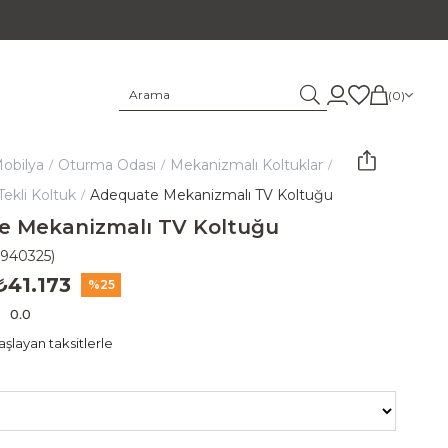
0
obilya
Oturma Odası
Mekanizmalı Koltuklar
ekli Koltuk
Adequate Mekanizmalı TV Koltuğu
e Mekanizmalı TV Koltuğu
1940325)
₺41.173
25
0.0
şlayan taksitlerle