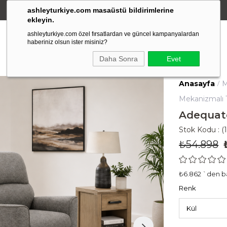
ashleyturkiye.com masaüstü bildirimlerine
Amerikan Stili Ergonomik Tasarım
ekleyin.
ashleyturkiye.com özel fırsatlardan ve güncel kampanyalardan
haberiniz olsun ister misiniz?
Daha Sonra
Evet
Anasayfa
M
Mekanizmalı T
Adequat
Stok Kodu
(
₺54.898
₺6.862
`den ba
Renk