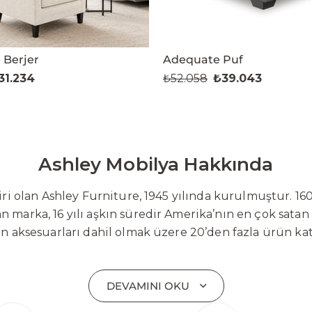
 Berjer
Adequate Puf
31.234
₺52.058
₺39.043
Ashley Mobilya Hakkında
 olan Ashley Furniture, 1945 yılında kurulmuştur. 160
 marka, 16 yılı aşkın süredir Amerika’nın en çok satan
on aksesuarları dahil olmak üzere 20’den fazla ürün ka
 mobilyaları ve demonte ürün grupları ile ürün yelpazesi
emli bir pazar payına ulaşmıştır. Marka; sadece mevcu
DEVAMINI OKU
lişimi temel yaklaşım olarak benimsemektedir. Türkiye’
etim tesisinin altyapısı tamamlanmıştır. Ashley Furnit