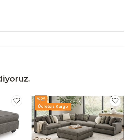
iyoruz.
%25
Ücretsiz Kargo