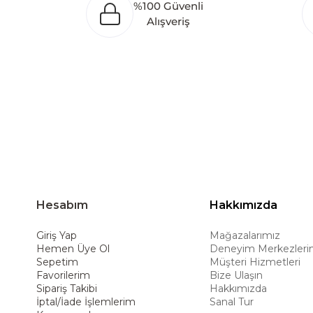
%100 Güvenli
oluşturarak Orta Doğu, Avrupa ve Kuzey Afrika
Alışveriş
Türkiye’de üretim yapması, istihdam ve ekonomi
ürünleri global pazarlara ulaştırmayı, ulusl
hedeflemektedir. Amerikan konforunu yaşam 
ürünleriyle kullanıcılarına uzun ömürlü çöz
deneyimiyle müşterilerine üstün bir alışve
Hesabım
Hakkımızda
Giriş Yap
Mağazalarımız
Hemen Üye Ol
Deneyim Merkezleri
Sepetim
Müşteri Hizmetleri
Favorilerim
Bize Ulaşın
Sipariş Takibi
Hakkımızda
İptal/İade İşlemlerim
Sanal Tur