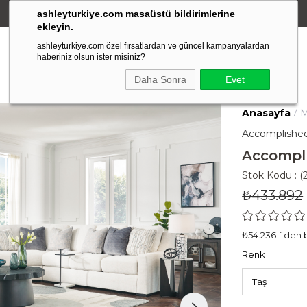
ashleyturkiye.com masaüstü bildirimlerine
Amerikan Stili Ergonomik Tasarım
ekleyin.
ashleyturkiye.com özel fırsatlardan ve güncel kampanyalardan
haberiniz olsun ister misiniz?
Daha Sonra
Evet
Anasayfa
M
Accomplished
Accompli
Stok Kodu
(
₺433.892
₺54.236
`den b
Renk