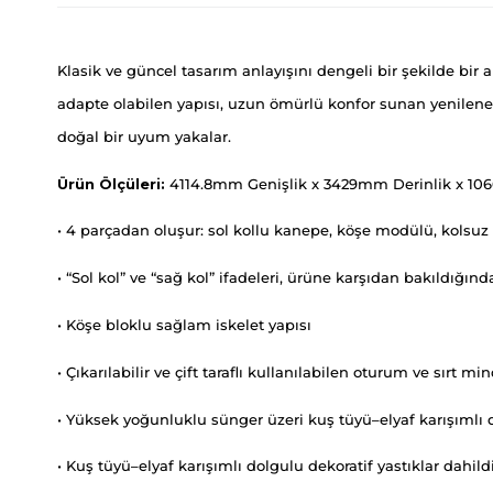
Klasik ve güncel tasarım anlayışını dengeli bir şekilde bir
adapte olabilen yapısı, uzun ömürlü konfor sunan yenilenebil
doğal bir uyum yakalar.
Ürün Ölçüleri:
4114.8mm Genişlik x 3429mm Derinlik x 10
• 4 parçadan oluşur: sol kollu kanepe, köşe modülü, kolsu
• “Sol kol” ve “sağ kol” ifadeleri, ürüne karşıdan bakıldığın
• Köşe bloklu sağlam iskelet yapısı
• Çıkarılabilir ve çift taraflı kullanılabilen oturum ve sırt min
• Yüksek yoğunluklu sünger üzeri kuş tüyü–elyaf karışımlı 
• Kuş tüyü–elyaf karışımlı dolgulu dekoratif yastıklar dahild