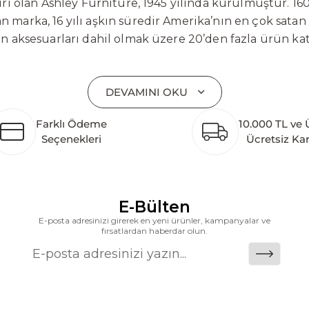
 olan Ashley Furniture, 1945 yılında kurulmuştur. 160
 marka, 16 yılı aşkın süredir Amerika’nın en çok satan
on aksesuarları dahil olmak üzere 20’den fazla ürün ka
 mobilyaları ve demonte ürün grupları ile ürün yelpazesi
emli bir pazar payına ulaşmıştır. Marka; sadece mevcu
DEVAMINI OKU
lişimi temel yaklaşım olarak benimsemektedir. Türkiye’
etim tesisinin altyapısı tamamlanmıştır. Ashley Furnit
Farklı Ödeme
10.000 TL ve 
 pazarlarına hizmet vermektir. Dünya genelinde 7 far
Seçenekleri
Ücretsiz Ka
k katkı açısından önemli bir değer yaratmaktadır. As
ararası deneyimini yerel pazara taşımayı ve mobilya sek
alanlarına taşıyan marka; rahat koltukları, masif ahşa
ümler sunar. Teknoloji ve mağazacılığı bir araya getir
E-Bülten
riş deneyimi sunmak ve bu konforu her eve taşımak am
E-posta adresinizi girerek en yeni ürünler, kampanyalar ve
fırsatlardan haberdar olun.