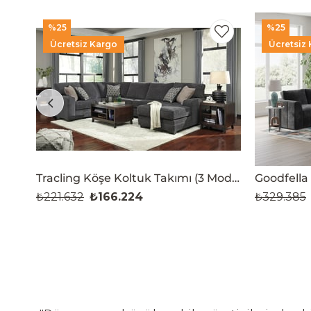
%25
%25
Ücretsiz Kargo
Ücretsiz
Tracling Köşe Koltuk Takımı (3 Modül)
₺221.632
₺166.224
₺329.385