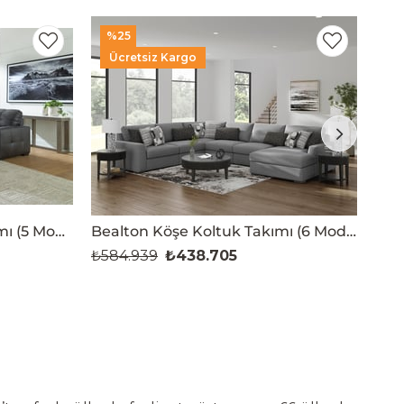
%25
%
Ücretsiz Kargo
Ü
Brindley Köşe Koltuk Takımı (5 Modül)
Bealton Köşe Koltuk Takımı (6 Modül)
₺584.939
₺438.705
₺33