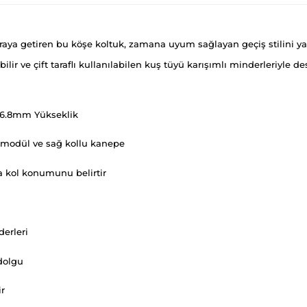
 araya getiren bu köşe koltuk, zamana uyum sağlayan geçiş stilini y
ir ve çift taraflı kullanılabilen kuş tüyü karışımlı minderleriyle de
66.8mm Yükseklik
z modül ve sağ kollu kanepe
da kol konumunu belirtir
derleri
dolgu
ir