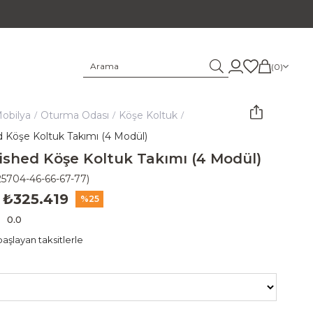
0
obilya
Oturma Odası
Köşe Koltuk
 Köşe Koltuk Takımı (4 Modül)
shed Köşe Koltuk Takımı (4 Modül)
25704-46-66-67-77)
₺325.419
25
0.0
aşlayan taksitlerle