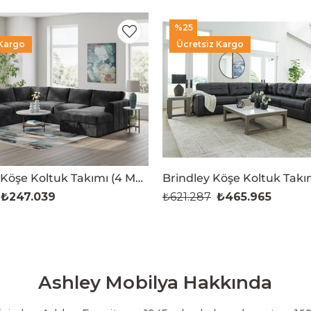
%25
 Kargo
Ücretsiz Kargo
Goodfella Köşe Koltuk Takımı (4 Modül)
₺247.039
₺621.287
₺465.965
Ashley Mobilya Hakkında