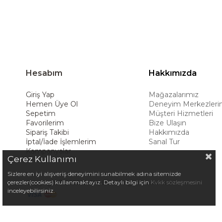
Hesabım
Hakkımızda
Giriş Yap
Mağazalarımız
Hemen Üye Ol
Deneyim Merkezleri
Sepetim
Müşteri Hizmetleri
Favorilerim
Bize Ulaşın
Sipariş Takibi
Hakkımızda
İptal/İade İşlemlerim
Sanal Tur
Kampanyalar
Çerez Kullanımı
Sizlere en iyi alışveriş deneyimini sunabilmek adına sitemizde
Copyright© 2025
ASHLEY
All rights reserved.
çerezler(cookies) kullanmaktayız. Detaylı bilgi için
Kvkk sözleşmesini
inceleyebilirsiniz.