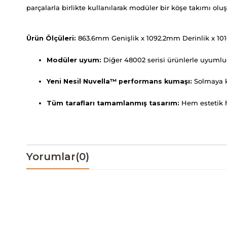
parçalarla birlikte kullanılarak modüler bir köşe takımı ol
Ürün Ölçüleri:
863.6mm Genişlik x 1092.2mm Derinlik x 1
Modüler uyum:
Diğer 48002 serisi ürünlerle uyumludu
Yeni Nesil Nuvella™ performans kumaşı:
Solmaya ka
Tüm tarafları tamamlanmış tasarım:
Hem estetik he
Yorumlar
(0)