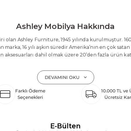
Ashley Mobilya Hakkında
 olan Ashley Furniture, 1945 yılında kurulmuştur. 160
 marka, 16 yılı aşkın süredir Amerika’nın en çok satan
on aksesuarları dahil olmak üzere 20’den fazla ürün ka
 mobilyaları ve demonte ürün grupları ile ürün yelpazesi
emli bir pazar payına ulaşmıştır. Marka; sadece mevcu
DEVAMINI OKU
lişimi temel yaklaşım olarak benimsemektedir. Türkiye’
etim tesisinin altyapısı tamamlanmıştır. Ashley Furnit
Farklı Ödeme
10.000 TL ve 
 pazarlarına hizmet vermektir. Dünya genelinde 7 far
Seçenekleri
Ücretsiz Ka
k katkı açısından önemli bir değer yaratmaktadır. As
ararası deneyimini yerel pazara taşımayı ve mobilya sek
alanlarına taşıyan marka; rahat koltukları, masif ahşa
ümler sunar. Teknoloji ve mağazacılığı bir araya getir
E-Bülten
riş deneyimi sunmak ve bu konforu her eve taşımak am