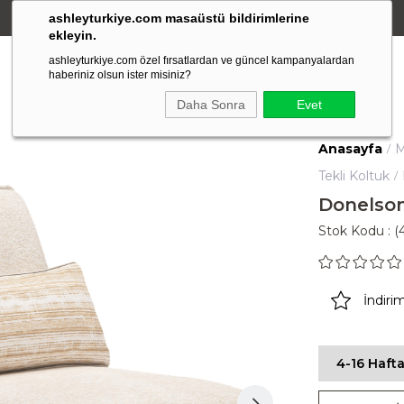
ashleyturkiye.com masaüstü bildirimlerine
Amerikan Stili Ergonomik Tasarım
ekleyin.
ashleyturkiye.com özel fırsatlardan ve güncel kampanyalardan
haberiniz olsun ister misiniz?
Daha Sonra
Evet
Anasayfa
M
Tekli Koltuk
Donelson
Stok Kodu
(
İndiri
4-16 Hafta