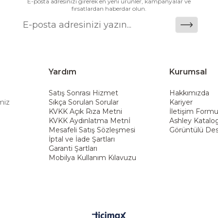
E-posta adresinizi girerek en yeni ürünler, kampanyalar ve
fırsatlardan haberdar olun.
Yardım
Kurumsal
Satış Sonrası Hizmet
Hakkımızda
miz
Sıkça Sorulan Sorular
Kariyer
KVKK Açık Rıza Metni
İletişim Form
KVKK Aydınlatma Metnİ
Ashley Katalo
Mesafeli Satış Sözleşmesi
Görüntülü Des
İptal ve İade Şartları
Garanti Şartları
Mobilya Kullanım Kılavuzu