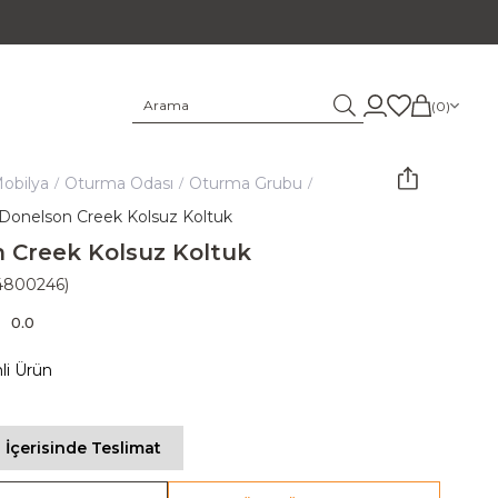
0
obilya
Oturma Odası
Oturma Grubu
Donelson Creek Kolsuz Koltuk
 Creek Kolsuz Koltuk
4800246)
0.0
mli Ürün
 İçerisinde Teslimat