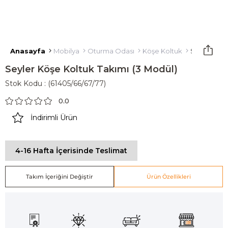
Anasayfa
Mobilya
Oturma Odası
Köşe Koltuk
Seyler Köşe
Seyler Köşe Koltuk Takımı (3 Modül)
Stok Kodu
(61405/66/67/77)
0.0
İndirimli Ürün
4-16 Hafta İçerisinde Teslimat
Takım İçeriğini Değiştir
Ürün Özellikleri