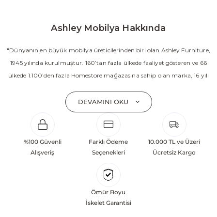
Ashley Mobilya Hakkında
"Dünyanın en büyük mobilya üreticilerinden biri olan Ashley Furniture,
1945 yılında kurulmuştur. 160’tan fazla ülkede faaliyet gösteren ve 66
ülkede 1.100’den fazla Homestore mağazasına sahip olan marka, 16 yılı
aşkın süredir Amerika’nın en çok satan mobilya markasıdır. Ashley;
yatak odası, oturma odası, yemek odası, home ofis ve ev dekorasyon
DEVAMINI OKU
aksesuarları dahil olmak üzere 20’den fazla ürün kategorisinde geniş bir
koleksiyon sunmaktadır. Sabit ve hareketli koltuklar, yataklar, bahçe
mobilyaları ve demonte ürün grupları ile ürün yelpazesini sürekli
%100 Güvenli
Farklı Ödeme
10.000 TL ve Üzeri
geliştiren Ashley, güçlü ve verimli global altyapısı sayesinde dünya
Alışveriş
Seçenekleri
Ücretsiz Kargo
çapında önemli bir pazar payına ulaşmıştır. Marka; sadece mevcut
başarılarına değil, aynı zamanda gelecekte yaratacağı değerlere
odaklanarak sürekli gelişimi temel yaklaşım olarak benimsemektedir.
Ömür Boyu
Türkiye’deki yatırımları kapsamında, Kayseri Serbest Bölgesi’nde 100
İskelet Garantisi
dönüm arazi üzerine kurulan üretim tesisinin altyapısı tamamlanmıştır.