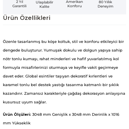
Amerikan
2 Yıl
80 Yıllık
Ulaşılabilir
Konforu
Garantili
Deneyim
Kalite
Ürün Özellikleri
Özenle tasarlanmış bu köşe koltuk, stil ve konforu etkileyici bir
dengede buluşturur. Yumuşak dokulu ve dolgun yapıya sahip
nötr tonlu kumaşı, rahat minderleri ve hafif yuvarlatılmış kol
formuyla misafirlerinizi oturmaya ve keyifle vakit geçirmeye
davet eder. Global esintiler taşıyan dekoratif kırlentleri ve
karamel tonlu bel destek yastığı tasarıma katmanlı bir şıklık
kazandırır. Zamansız karakteriyle çağdaş dekorasyon anlayışına
kusursuz uyum sağlar.
Ürün Ölçüleri:
3048 mm Genişlik x 3048 mm Derinlik x 1016
mm Yükseklik