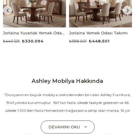
Jorlaina Yuvarlak Yemek Odası Takımı
Jorlaina Yemek Odası Takımı
₺440.125
₺330.094
₺598.001
₺448.501
Ashley Mobilya Hakkında
"Dünyanın en büyük mobilya üreticilerinden biri olan Ashley Furniture,
1945 yılında kurulmuştur. 160’tan fazla ülkede faaliyet gösteren ve 66
ülkede 1.100’den fazla Homestore mağazasına sahip olan marka, 16 yılı
aşkın süredir Amerika’nın en çok satan mobilya markasıdır. Ashley;
yatak odası, oturma odası, yemek odası, home ofis ve ev dekorasyon
DEVAMINI OKU
aksesuarları dahil olmak üzere 20’den fazla ürün kategorisinde geniş bir