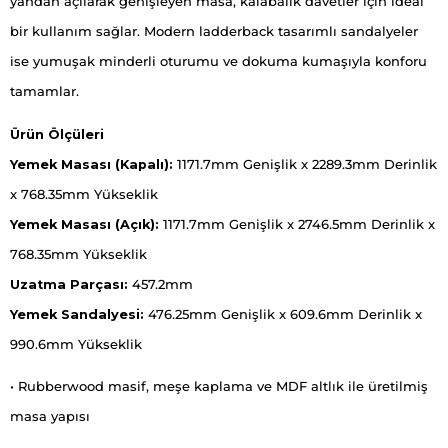
yandan açılarak genişleyen masa, kalabalık davetler için ideal
bir kullanım sağlar. Modern ladderback tasarımlı sandalyeler
ise yumuşak minderli oturumu ve dokuma kumaşıyla konforu
tamamlar.
Ürün Ölçüleri
Yemek Masası (Kapalı):
1171.7mm Genişlik x 2289.3mm Derinlik
x 768.35mm Yükseklik
Yemek Masası (Açık):
1171.7mm Genişlik x 2746.5mm Derinlik x
768.35mm Yükseklik
Uzatma Parçası:
457.2mm
Yemek Sandalyesi:
476.25mm Genişlik x 609.6mm Derinlik x
990.6mm Yükseklik
• Rubberwood masif, meşe kaplama ve MDF altlık ile üretilmiş
masa yapısı