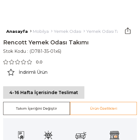
Anasayfa
Mobilya
Yemek Odası
Yemek Odası Takımı
Ren
Rencott Yemek Odası Takımı
Stok Kodu
(D781-35-01x6)
0.0
İndirimli Ürün
4-16 Hafta İçerisinde Teslimat
Takım İçeriğini Değiştir
Ürün Özellikleri