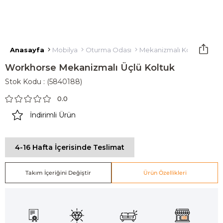
Anasayfa
Mobilya
Oturma Odası
Mekanizmalı Koltuklar
M
Workhorse Mekanizmalı Üçlü Koltuk
Stok Kodu
(5840188)
0.0
İndirimli Ürün
4-16 Hafta İçerisinde Teslimat
Takım İçeriğini Değiştir
Ürün Özellikleri