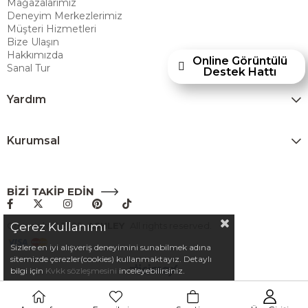
Mağazalarımız
alışveriş deneyimi sunmak ve bu konforu her eve taşımak amacıyla
Deneyim Merkezlerimiz
Türkiye’de faaliyet göstermektedir."
Müşteri Hizmetleri
Bize Ulaşın
Hakkımızda
Online Görüntülü
Sanal Tur
Destek Hattı
Yardım
Kurumsal
BİZİ TAKİP EDİN
Copyright© 2025
ASHLEY
All rights reserved.
Çerez Kullanımı
Sizlere en iyi alışveriş deneyimini sunabilmek adına
sitemizde çerezler(cookies) kullanmaktayız. Detaylı
bilgi için
Kvkk sözleşmesini
inceleyebilirsiniz.