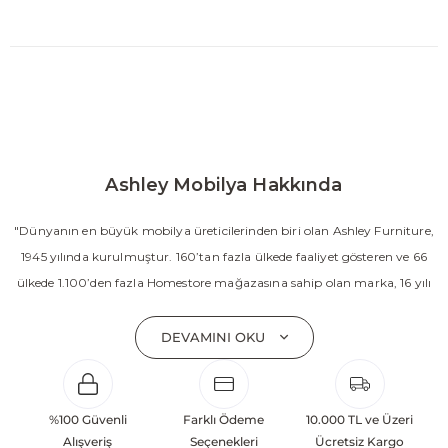
Ashley Mobilya Hakkında
"Dünyanın en büyük mobilya üreticilerinden biri olan Ashley Furniture,
1945 yılında kurulmuştur. 160’tan fazla ülkede faaliyet gösteren ve 66
ülkede 1.100’den fazla Homestore mağazasına sahip olan marka, 16 yılı
aşkın süredir Amerika’nın en çok satan mobilya markasıdır. Ashley;
yatak odası, oturma odası, yemek odası, home ofis ve ev dekorasyon
DEVAMINI OKU
aksesuarları dahil olmak üzere 20’den fazla ürün kategorisinde geniş bir
koleksiyon sunmaktadır. Sabit ve hareketli koltuklar, yataklar, bahçe
mobilyaları ve demonte ürün grupları ile ürün yelpazesini sürekli
%100 Güvenli
Farklı Ödeme
10.000 TL ve Üzeri
geliştiren Ashley, güçlü ve verimli global altyapısı sayesinde dünya
Alışveriş
Seçenekleri
Ücretsiz Kargo